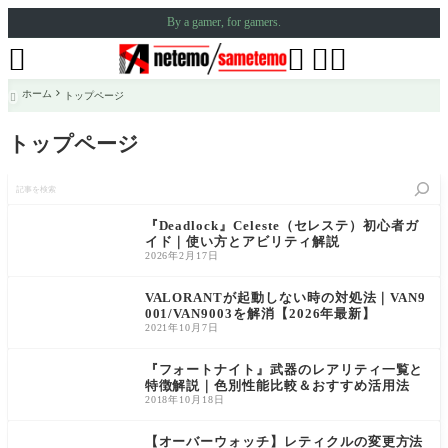
By a gamer, for gamers.




ホーム
トップページ

トップページ
記
事
を
検
『Deadlock』Celeste（セレステ）初心者ガ
索
イド｜使い方とアビリティ解説
2026年2月17日
VALORANTが起動しない時の対処法｜VAN9
001/VAN9003を解消【2026年最新】
2021年10月7日
『フォートナイト』武器のレアリティ一覧と
特徴解説｜色別性能比較＆おすすめ活用法
2018年10月18日
【オーバーウォッチ】レティクルの変更方法