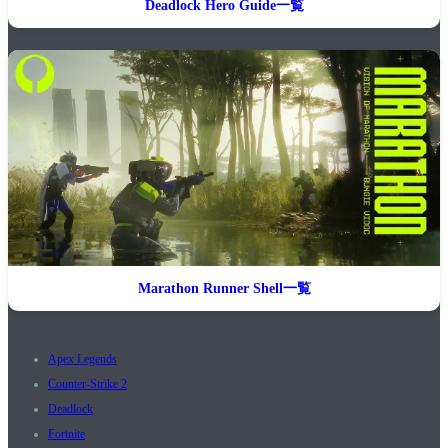
Deadlock Hero Guide一覧
Marathon Runner Shell一覧
Apex Legends
Counter-Strike 2
Deadlock
Fortnite