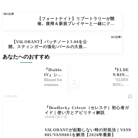

前の記事
【フォートナイト】リブートラリーが開
催。復帰＆新規プレイヤーと一緒にクエ
ストを攻略して限定報酬をアンロック！
【Fortnite】
次の記事

【VALORANT】パッチノート5.06を公
開。スティンガーの強化/パールの大規模
な改修が実施【ヴァロラント】
あなたへのおすすめ
『Diablo
『ELDE
IV』シー
N RIN
ズン1事
G』アレ
Blizzard Ent
『ELDEN

前パッチ
キサンダ
ertainment
RING』に
1.1.0aを
ーイベン
は7月19
ついて、
記
配信開
トまとめ
日、『Diab
アレキサ
事
始。ユニ
｜エルデ
lo IV』の
ンダーイ
を
ークアイ
ンリング
最新パッ
ベントの
検
『Deadlock』Celeste（セレステ）初心者ガ
テムの追
攻略
チ1.1.0aを
攻略チャ
索
イド｜使い方とアビリティ解説
加/新た
配信し
ートを解
2026年2月17日
な力の化
た。シー
説してい
身/各ク
ズン1:厄災
きます。
ラスのバ
のマリグ
最終段階
VALORANTが起動しない時の対処法｜VAN9
ランス調
ナントに
まで進め
001/VAN9003を解消【2026年最新】