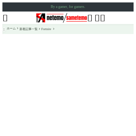
By a gamer, for gamers.




ホーム
新着記事一覧
Fortnite
