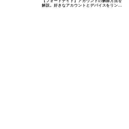
【フォートナイト】アカウントの解除方法を
解説。好きなアカウントとデバイスをリンク
しよう【Fortnite】