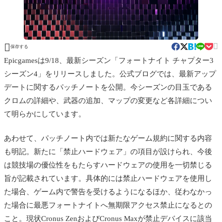


保存する
Epicgamesは9/18、最新シーズン「フォートナイト チャプター3
シーズン4」をリリースしました。公式ブログでは、最新アップ
デートに関するパッチノートを公開。今シーズンの目玉である
クロムの詳細や、武器の追加、マップの変更など各詳細につい
て明らかにしています。
あわせて、パッチノート内では新たなゲーム規約に関する内容
も明記。新たに「禁止ハードウェア」の項目が設けられ、今後
は競技場の優位性をもたらすハードウェアの使用を一切禁じる
旨が記載されています。具体的には禁止ハードウェアを使用し
た場合、ゲーム内で警告を受けるようになるほか、従わなかっ
た場合に最悪フォートナイトへ無期限アクセス禁止になるとの
こと。現状
Cronus ZenおよびCronus Maxが禁止デバイスに該当