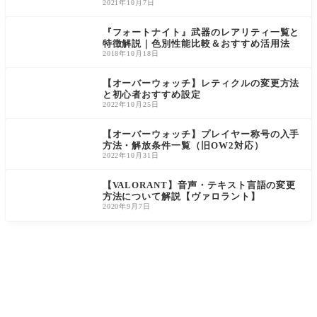
整など多
関する内
ると強力
2021年10月7日
数の要素
容をはじ
なタリス
を実装
め、新規
マン「ア
『フォートナイト』武器のレアリティ一覧と
ユニ
レ
特徴解説｜色別性能比較＆おすすめ活用法
2018年10月18日
【オーバーウォッチ】レティクルの変更方法
と初心者おすすめ設定
2022年10月25日
【オーバーウォッチ】プレイヤー称号の入手
方法・解放条件一覧（旧OW2対応）
2022年10月31日
【VALORANT】音声・テキスト言語の変更
方法について解説【ヴァロラント】
2020年9月7日