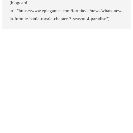
[blogcard
url="https://www.epicgames.com/fortnite/ja/news/whats-new-
in-fortnite-battle-royale-chapter-3-season-4-paradise"]