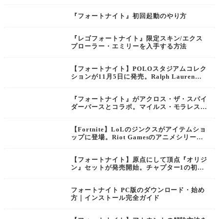
『フォートナイト』初回起動のやり方
『レゴフォートナイト』限定スキン/エクス
プローラー・エミリーを入手する方法
【フォートナイト】POLOスタジアムコレク
ションが11月5日に発売。Ralph Lauren「1
992 Stadium」をインスパイアした限定スキ
ン【Fortnite】
『フォートナイト』がアクロス・ザ・スパイ
ダーバースとコラボ。マイルス・モラレスや
スパイダーマン2099がゲーム内に参戦
【Fortnite】LoLのジンクスがアイテムショ
ップに登場。Riot Gamesのアニメシリーズ
「Arcane」の公開を記念したコラボスキン
【フォートナイト】
【フォートナイト】原点にして頂点『オリジ
ン』セットが発売開始。チャプター1の初期
スキンが4つセットになったバンドルも登
場！【Fortnite】
フォートナイト PC版のダウンロード・始め
方｜インストール完全ガイド