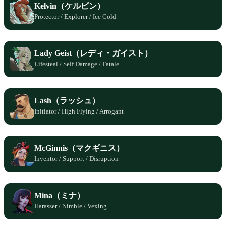
Kelvin（ケルビン）
Protector / Explorer / Ice Cold
Lady Geist（レディ・ガイスト）
Lifesteal / Self Damage / Fatale
Lash（ラッシュ）
Initiator / High Flying / Arrogant
McGinnis（マクギニス）
Inventor / Support / Disruption
Mina（ミナ）
Harasser / Nimble / Vexing