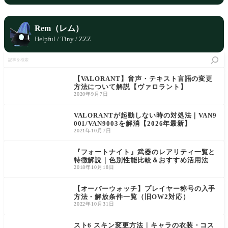
Rem（レム）
Helpful / Tiny / ZZZ
記
事
を
検
【VALORANT】音声・テキスト言語の変更
索
方法について解説【ヴァロラント】
2020年9月7日
VALORANTが起動しない時の対処法｜VAN9
001/VAN9003を解消【2026年最新】
2021年10月7日
『フォートナイト』武器のレアリティ一覧と
特徴解説｜色別性能比較＆おすすめ活用法
2018年10月18日
【オーバーウォッチ】プレイヤー称号の入手
方法・解放条件一覧（旧OW2対応）
2022年10月31日
スト6 スキン変更方法｜キャラの衣装・コス