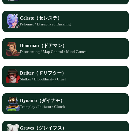
Celeste（セレステ）
Peformer / Disruptive / Dazzling
Doorman（ドアマン）
Disorienting / Map Control / Mind Games
Drifter（ドリフター）
Stalker / Bloodthirsty / Cruel
Dynamo（ダイナモ）
Teamplay / Initiator / Clutch
Graves（グレイブス）