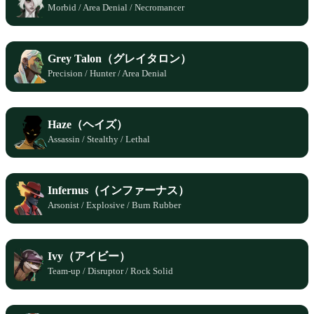
Morbid / Area Denial / Necromancer
Grey Talon（グレイタロン）
Precision / Hunter / Area Denial
Haze（ヘイズ）
Assassin / Stealthy / Lethal
Infernus（インファーナス）
Arsonist / Explosive / Burn Rubber
Ivy（アイビー）
Team-up / Disruptor / Rock Solid