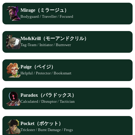
Mirage（ミラージュ）
Bodyguard / Traveller / Focused
Mo&Krill（モーアンドクリル）
Tag-Team / Initiator / Burrower
Paige（ペイジ）
Helpful / Protector / Booksmart
Paradox（パラドックス）
Calculated / Disruptor / Tactician
Pocket（ポケット）
Trickster / Burst Damage / Frogs