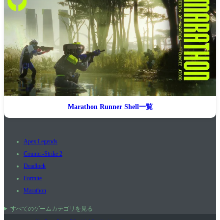
Marathon Runner Shell一覧
Apex Legends
Counter-Strike 2
Deadlock
Fortnite
Marathon
すべてのゲームカテゴリを見る