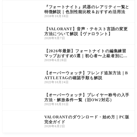
を
検
『フォートナイト』武器のレアリティ一覧と
索
特徴解説｜色別性能比較＆おすすめ活用法
2018年10月18日
【VALORANT】音声・テキスト言語の変更
方法について解説【ヴァロラント】
2020年9月7日
【2026年最新】フォートナイトの編集練習
マップおすすめ5選｜初心者〜上級者別に島
コードを紹介
2019年6月28日
【オーバーウォッチ】フレンド追加方法｜B
ATTLETAGの確認手順も解説
2022年10月24日
【オーバーウォッチ】プレイヤー称号の入手
方法・解放条件一覧（旧OW2対応）
2022年10月31日
VALORANTのダウンロード・始め方｜PC版
完全ガイド
2020年6月2日