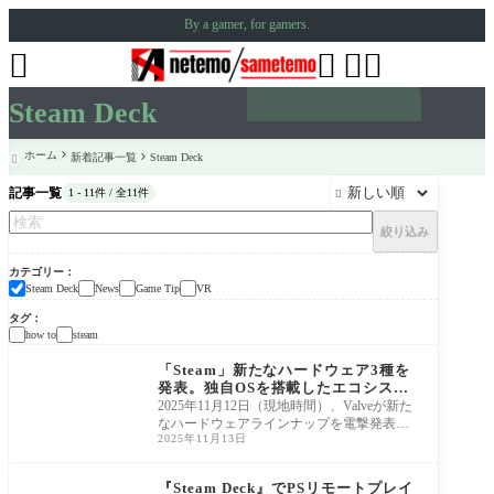
By a gamer, for gamers.




Steam Deck
ホーム
新着記事一覧
Steam Deck

記事一覧
1 - 11件 / 全11件

絞り込み
カテゴリー
Steam Deck
News
Game Tip
VR
タグ
how to
steam
News
「Steam」新たなハードウェア3種を
発表。独自OSを搭載したエコシステ
ムを構築しゲーム市場の席巻を目指
2025年11月12日（現地時間）、Valveが新た
す。
なハードウェアラインナップを電撃発表し
2025年11月13日
た。新たに登場したのは3つの新製品「Stea
m Machine」「
Steam Deck
『Steam Deck』でPSリモートプレイ