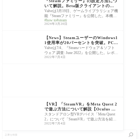
『Steamファミリー』の設定方法につ
いて解説。Beta版クライアントの参
加方法からシェアライブラリの作成と
Valveは3月19日、ゲームライブラリシェア機
招待まで各手順を紹介
能『Steamファミリー』を公開した。本機能
how to
steam
を有効にすることで、最大5人まで所有して
2024年3月20日
いるゲ
News
【News】SteamユーザーのWindows1
1使用率が20パーセントを突破。PCゲ
ーマー内でも最新OSの普及が着々と
Valveは7/4、『Steamハードウェア＆ソフト
進む
ウェア 調査: June 2022』を公開した。レポー
2022年7月4日
ト内では、Windows11のシェア拡大をはじ
め、旧OSのWindow
Steam Deck
【VR】「SteamVR」をMeta Quest 2
で遊ぶ方法について解説【Oculus Air
Link】
スタンドアロン型VRデバイス「Meta Quest
2」について「SteamVR」で遊ぶ方法を紹介
2022年7月4日
していきます。PCでゲームを遊ぶ際、最も
メジャーなプ
記
事