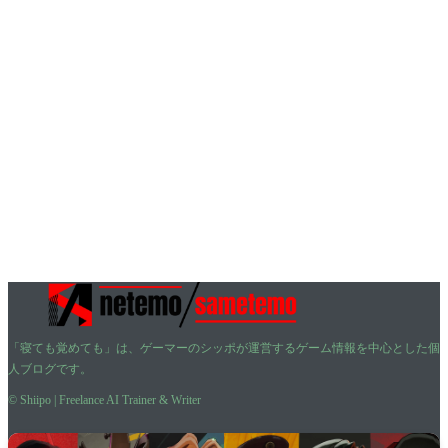
「寝ても覚めても」は、ゲーマーのシッポが運営するゲーム情報を中心とした個
人ブログです。
© Shiipo | Freelance AI Trainer & Writer