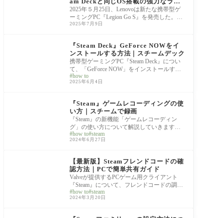
am Deckと同じOS搭載の強力なライ
バル機
2025年５月25日、Lenovoは新たな携帯型ゲ
ーミングPC『Legion Go S』を発売した。OS
2025年7月9日
にLinuxベースの「SteamOS」を搭載してい
るのが大きな特徴で
Steam Deck
『Steam Deck』GeForce NOWをイ
ンストールする方法｜スチームデック
携帯型ゲーミングPC『Steam Deck』につい
て、「GeForce NOW」をインストールする
how to
方法を解説していきます。 先日配信開始さ
2025年6月4日
れたネイティブ
Game Tip
『Steam』ゲームレコーディングの使
い方｜スチームで録画
『Steam』の新機能「ゲームレコーディン
グ」の使い方について解説していきます。
how to
steam
6/27よりベータ版が公開された本機能。設定
2024年6月27日
するこ
Game Tip
【最新版】Steamフレンドコードの確
認方法｜PCで簡単共有ガイド
Valveが提供するPCゲーム用クライアント
『Steam』について、フレンドコードの調べ
how to
steam
方を解説していきます。 マルチプレイをは
2024年3月20日
じめ、シ
Game Tip