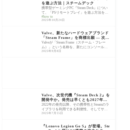
を遊ぶ方法｜スチームデック
携帯型ゲーミングPC『Steam Deck』につい
て、「PSリモートプレイ」を遊ぶ方法を解
how to
説していきます。 ネットワーク接続があれ
2025年10月24日
ば、いつで
News
Valve、新たなハードウェアブランド
「Steam Frame」を商標出願 — 次世
代ゲーム体験の布石か
Valveが「Steam Frame（スチーム・フレー
ム）」という名称を、新たにコンソールお
2025年9月8日
よび関連周辺機器のブランドとして米国に
商標登録出
News
Valve、次世代機『Steam Deck 2』を
開発中か。発売は早くとも2027年以
降になる見通し
2022年の発売以降、その携帯性とSteamのラ
イブラリを利用できる利便性、そしてサイ
2025年7月15日
バーパンクやエルデンリングといったハイ
エンドな
News
『Lenovo Legion Go S』が登場。Ste