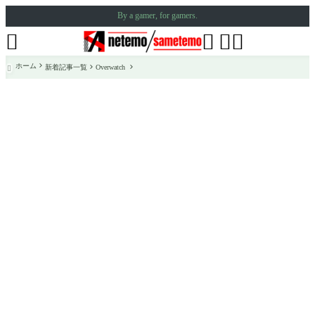
By a gamer, for gamers.




ホーム
新着記事一覧
Overwatch
