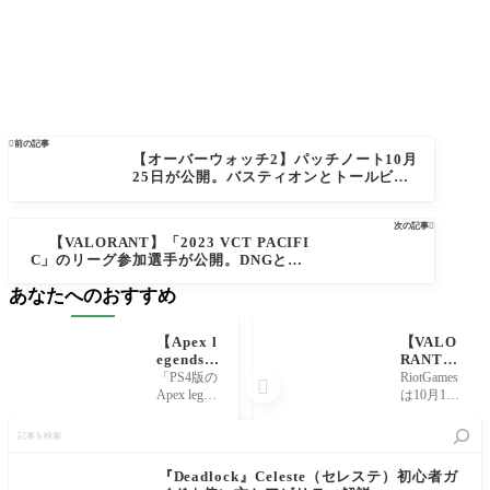

前の記事
【オーバーウォッチ2】パッチノート10月
25日が公開。バスティオンとトールビョ
ーンのライバルプレイ復帰など、ヒーロ
ーとマップに関する不具合が修正【Over
次の記事

watch2】
【VALORANT】「2023 VCT PACIFI
C」のリーグ参加選手が公開。DNGとZE
TAを含む初期ロースターをアナウンス
あなたへのおすすめ
【ヴァロラント】
【Apex l
【VALO
egends】
RANT】
PS4版の
『イオン
「PS4版の
RiotGames

始め方
2.0』が
Apex legen
は10月19
(ダウン
発売開
dsで遊んで
日、VALO
記
ロード・
始。今度
みたいけ
RANTの新
事
インスト
はフレン
どイマイ
スキンバ
を
ール方
ジー・ス
チよくわ
ンドル
検
『Deadlock』Celeste（セレステ）初心者ガ
法)【エ
ペクタ
からな
『イオン2.
索