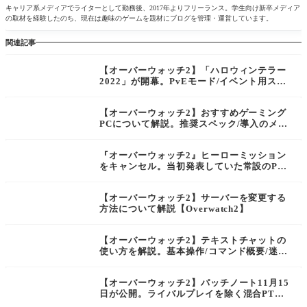
キャリア系メディアでライターとして勤務後、2017年よりフリーランス。学生向け新卒メディア
の取材を経験したのち、現在は趣味のゲームを題材にブログを管理・運営しています。
関連記事
【オーバーウォッチ2】「ハロウィンテラー
2022」が開幕。PvEモード/イベント用スト
ア/限定チャレンジ/新Twitch Drops/スキン
無料配布が実施【Overwatch2】
【オーバーウォッチ2】おすすめゲーミング
PCについて解説。推奨スペック/導入のメリ
ット/各パーツの詳細【Overwatch2】
『オーバーウォッチ2』ヒーローミッション
をキャンセル。当初発表していた常設のPvE
モードを廃止し、シーズンごとにスポットコ
ンテンツとして実装へ
【オーバーウォッチ2】サーバーを変更する
方法について解説【Overwatch2】
【オーバーウォッチ2】テキストチャットの
使い方を解説。基本操作/コマンド概要/迷惑
系ヒーローをミュート【Overwatch2】
【オーバーウォッチ2】パッチノート11月15
日が公開。ライバルプレイを除く混合PT時
のエイムアシストの有効化/D.VA強化/ザリ