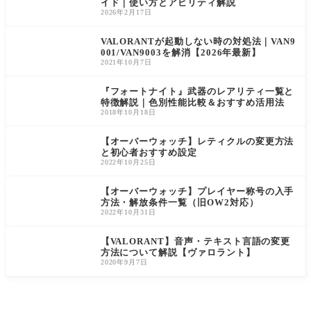
イド｜使い方とアビリティ解説
ーペック
ー・ヴァ
い」 今回
0』コレク
2026年2月17日
スレジェ
ンダル・
はそんな
ションの
ンズ】
アレス・
方に向け
発売を開
カラバリ
て、PS4版
始しまし
VALORANTが起動しない時の対処法｜VAN9
を収録し
『Apex leg
た。本バ
001/VAN9003を解消【2026年最新】
て新登場
ends』の始
ンドルに
2021年10月7日
【ヴァロ
め方(ダウ
は、ポー
ラント】
ンロード
タルライ
『フォートナイト』武器のレアリティ一覧と
クなフ
特徴解説｜色別性能比較＆おすすめ活用法
2018年10月18日
【オーバーウォッチ】レティクルの変更方法
と初心者おすすめ設定
2022年10月25日
【オーバーウォッチ】プレイヤー称号の入手
方法・解放条件一覧（旧OW2対応）
2022年10月31日
【VALORANT】音声・テキスト言語の変更
方法について解説【ヴァロラント】
2020年9月7日