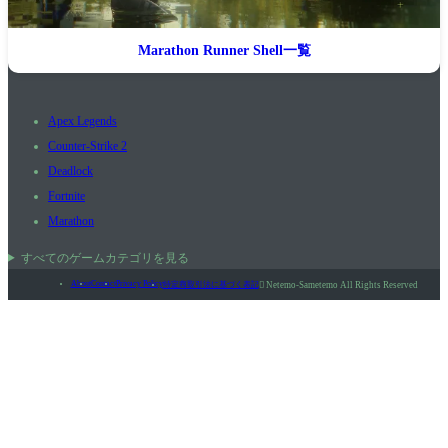
Marathon Runner Shell一覧
Apex Legends
Counter-Strike 2
Deadlock
Fortnite
Marathon
すべてのゲームカテゴリを見る
About
Contact
Privacy Policy
特定商取引法に基づく表記

Netemo-Sametemo All Rights Reserved