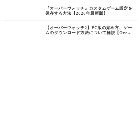
ア、ゲンジ、ジャンクラット、ソンブラ、キ
『オーバーウォッチ』カスタムゲーム設定を
リコ弱体【Overwatch2】
保存する方法【2026年最新版】
【オーバーウォッチ2】PC版の始め方、ゲー
ムのダウンロード方法について解説【Over
watch2】