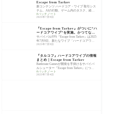
Escape from Tarkov
新コンテンツ ハードコア・ワイプ 取引シス
テム、AIの行動、ゲーム内のタスク、経験
パッチノート
値とスキルの獲得、武器、装備、戦利品の
2025年7月9日
入手
Escape from Tarkov
『Escape from Tarkov』がついに“ハ
ードコアワイプ”を実施。かつてない
ほど過酷な戦場が始まる
サバイバルFPS『Escape from Tarkov』は2025
年7月9日、新たなワイプ「ハードコアワイ
2025年7月9日
プ」を実施した。かつてない難易度を誇る
「ハードコア
Escape from Tarkov
『タルコフ』ハードコアワイプの情報
まとめ｜Escape from Tarkov
Battlestate Gamesが開発を手掛けるサバイバ
ルシューター『Escape from Tarkov』につい
パッチノート
て、ハードコアワイプの詳細をまとめて紹
2025年7月4日
介していきま
Escape from Tarkov