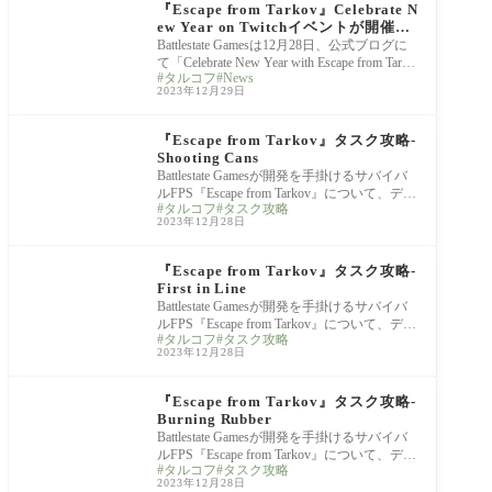
『Escape from Tarkov』Celebrate N
ew Year on Twitchイベントが開催。
配信を視聴してツイッチドロップス豪
Battlestate Gamesは12月28日、公式ブログに
華アイテムをゲットしよう！
て「Celebrate New Year with Escape from Tarko
タルコフ
News
v on Twitch」をアナウンスした。12月29日～
2023年12月29日
新年1月8日までTwitch
Escape from Tarkov
『Escape from Tarkov』タスク攻略-
Shooting Cans
Battlestate Gamesが開発を手掛けるサバイバ
ルFPS『Escape from Tarkov』について、ディ
タルコフ
タスク攻略
ーラーのPraporから受注できるグラウンドゼ
2023年12月28日
ロのタスク「S
Escape from Tarkov
『Escape from Tarkov』タスク攻略-
First in Line
Battlestate Gamesが開発を手掛けるサバイバ
ルFPS『Escape from Tarkov』について、ディ
タルコフ
タスク攻略
ーラーのTherapistから受注できるグラウンド
2023年12月28日
ゼロのタスク
Escape from Tarkov
『Escape from Tarkov』タスク攻略-
Burning Rubber
Battlestate Gamesが開発を手掛けるサバイバ
ルFPS『Escape from Tarkov』について、ディ
タルコフ
タスク攻略
ーラーのSkierから受注できるグラウンドゼ
2023年12月28日
ロのタスク「Bu