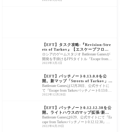
rkov(エスケープフロムタルコフ)』につい
て、ディーラ
Escape from Tarkov
【EFT】タスク攻略-『Revision-Stre
ets of Tarkov』【エスケープフロム
タルコフ】
ロシアのゲームスタジオ Battlestate Gamesが
開発を手掛けるFPSタイトル『Escape from Ta
2023年3月2日
rkov(エスケープフロムタルコフ)』につい
て、ディーラ
Escape from Tarkov
【EFT】パッチノート0.13.0.0を公
開。新マップ「Streets of Tarkov」/
修理キット＆強化が追加/AR用グレポ
Battlestate Gamesは12月28日、公式サイトに
ンを含む多数の新アイテム/Co-Opモ
て『Escape from Tarkovパッチノート0.13.0.
ード拡張/サウンドのリワーク/FSR2.1
2022年12月28日
0』を公開しました。過去最大規模となる今
に対応【エスケープフロムタルコフ】
回のアップデー
Escape from Tarkov
【EFT】パッチノート0.12.12.30を公
開。ライトハウスのマップ拡張/新ボ
ス-Knight,Birdeye,Big Pipe追加/Co-
Battlestate Gamesは6/29、公式サイトにて『Es
opモード実装/アニメーション更新/照
cape from Tarkovパッチノート0.12.12.30』を
明弾やSAG AKを含む大量の新武器が
2022年6月29日
公開しました。約7か月ぶりのワイプとなる
登場【エスケープフロムタルコフ】
本アップデー