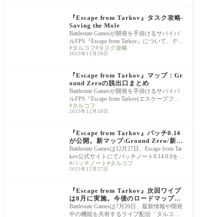
Escape from Tarkov
『Escape from Tarkov』タスク攻略-
Saving the Mole
Battlestate Gamesが開発を手掛けるサバイバ
ルFPS『Escape from Tarkov』について、ディ
タルコフ
タスク攻略
ーラーのMechanicから受注できるグラウンド
2023年12月28日
ゼロのタスク
Escape from Tarkov
『Escape from Tarkov』マップ：Gr
ound Zeroの脱出口まとめ
Battlestate Gamesが開発を手掛けるサバイバ
ルFPS『Escape from Tarkov(エスケープフロ
タルコフ
ムタルコフ)』について、パッチ0.14.0.0で追
2023年12月28日
加された新ロケ
Escape from Tarkov
『Escape from Tarkov』パッチ0.14
が公開。新マップ:Ground Zero/新ボ
ス:Kollontay/不快マップ:Shoreline
Battlestate Gamesは12月27日、Escape from Tar
のリワークなど、多数のアップデート
kov公式サイトにてパッチノート0.14.0.0を公
パッチノート
タルコフ
がワイプと共に実施
開した。新マップ：Ground Zeroをはじめ、
2023年12月27日
新ボス、既存マ
Escape from Tarkov
『Escape from Tarkov』次回ワイプ
は8月に実施。今後のロードマップや
レートを競うプレイベント開催など、
Battlestate Gamesは7月20日、最新情報や開発
新情報がタルコフTVにて続々と明ら
中の機能を共有するライブ配信「タルコフT