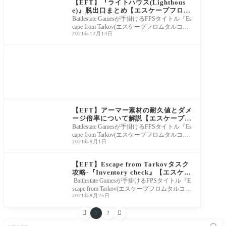
【EFT】『ライトハウス(Lighthous
e)』脱出口まとめ【エスケープフロム
タルコフ】
Battlestate Gamesが手掛けるFPSタイトル『Es
cape from Tarkov(エスケープフロムタルコ
2021年12月14日
フ)』について、パッチ0.12.12で追加された
新ロケーション
Escape from Tarkov
【EFT】アーマー素材の耐久値とダメ
ージ倍率について解説【エスケープフ
ロムタルコフ】
Battlestate Gamesが手掛けるFPSタイトル『Es
cape from Tarkov(エスケープフロムタルコ
2021年9月1日
フ)』について、アーマー素材の耐久値とダ
メージ倍率を
Escape from Tarkov
【EFT】Escape from Tarkovタスク
攻略-『Inventory check』【エスケー
プフロムタルコフ】
Battlestate Gamesが手掛けるFPSタイトル『E
scape from Tarkov(エスケープフロムタルコ
2021年8月25日
フ)』について、ディラーのRagmanから受注
できるタスク『


1
2
記