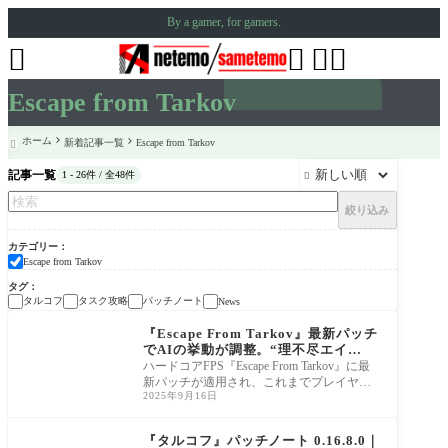
By a gamer, for gamers.




Escape from Tarkov
ホーム
新着記事一覧
Escape from Tarkov

記事一覧
1 - 26件 / 全48件

絞り込み
カテゴリー
Escape from Tarkov
タグ
タルコフ
タスク攻略
パッチノート
News
Escape from Tarkov
『Escape From Tarkov』最新パッチ
でAIの挙動が調整。“理不尽エイ
ム”によるフラストレーション改善へ
ハードコアFPS『Escape From Tarkov』に最
新パッチが適用され、これまでプレイヤー
2025年9月16日
から強い不満が寄せられていた敵AIの射撃
精度や検知挙
Escape from Tarkov
『タルコフ』パッチノート 0.16.8.0｜