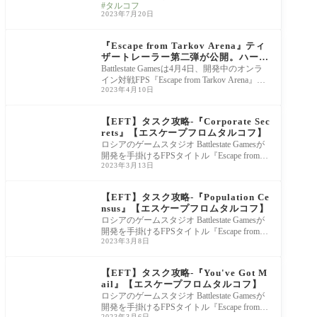
タルコフ
かに
V」を開催。そのなかで次回ワイプ時期や今
2023年7月20日
後のロ
Escape from Tarkov
『Escape from Tarkov Arena』ティ
ザートレーラー第二弾が公開。ハード
コアな世界はそのままにキルカメラな
Battlestate Gamesは4月4日、開発中のオンラ
ど便利な機能も搭載
イン対戦FPS『Escape from Tarkov Arena』に
2023年4月10日
ついて新たなティザートレーラーを公開し
た。動画内では
Escape from Tarkov
【EFT】タスク攻略-『Corporate Sec
rets』【エスケープフロムタルコフ】
ロシアのゲームスタジオ Battlestate Gamesが
開発を手掛けるFPSタイトル『Escape from Ta
2023年3月13日
rkov(エスケープフロムタルコフ)』につい
て、ディーラ
Escape from Tarkov
【EFT】タスク攻略-『Population Ce
nsus』【エスケープフロムタルコフ】
ロシアのゲームスタジオ Battlestate Gamesが
開発を手掛けるFPSタイトル『Escape from Ta
2023年3月8日
rkov(エスケープフロムタルコフ)』につい
て、ディーラ
Escape from Tarkov
【EFT】タスク攻略-『You've Got M
ail』【エスケープフロムタルコフ】
ロシアのゲームスタジオ Battlestate Gamesが
開発を手掛けるFPSタイトル『Escape from Ta
2023年3月6日