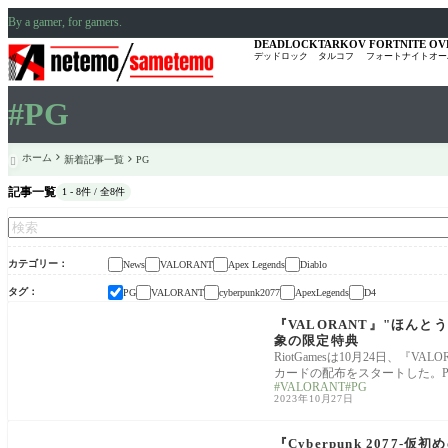
By a gamer, for gamers.
DEADLOCK
TARKOV
FORTNITE
OV
デッドロック
タルコフ
フォートナイト
オー
#PG
ホーム
新着記事一覧
PG

記事一覧
1 - 8件 / 全8件
カテゴリー
News
VALORANT
Apex Legends
Diablo
タグ
PG
VALORANT
cyberpunk2077
ApexLegends
D4
VALORANT
『VALORANT』"ほんとう
象の限定特典
RiotGamesは10月24日、
カードの配布をスタートした。Pri
VALORANT
PG
2023年10月27日
News
『Cyberpunk 2077-仮