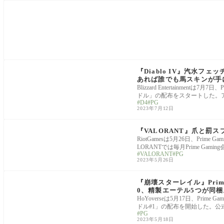
Diablo
『Diablo IV』汽水フェ
あれば誰でも馬スキンが手
Blizzard Entertainme
ドル」の配布をスタートした。
D4
PG
2023年7月12日
VALORANT
『VALORANT』爪と罰ス
RiotGamesは5月26日、Pr
LORANTでは毎月Prime Gami
VALORANT
PG
2023年5月26日
News
『崩壊スターレイル』Prim
0、精製エーテル5つが同梱
HoYoverseは5月17日、Prim
ドル#1」の配布を開始した。公式tw
PG
2023年5月18日