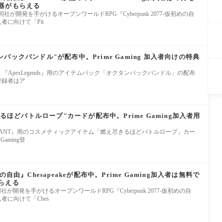
器がもらえる
5日、同社が開発を手がけるオープンワールドRPG『Cyberpunk 2077-仮初めの自
加入者に向けて「Pit
クタンパックバンドル"が配布中。Prime Gaming 加入者向けの特典
tは9月27日、『ApexLegends』用のアイテムパック「オクタンパックバンドル」の配布
g登録者はア
きるほどバトルロープ"カードが配布中。Prime Gaming加入者用
VALORANT』用のコスメティックアイテム「燃え尽きるほどバトルロープ」カー
aming登
初めの自由』Chesapeakeが配布中。Prime Gaming加入者は無料で
らえる
日、同社が開発を手がけるオープンワールドRPG『Cyberpunk 2077-仮初めの自
加入者に向けて「Ches