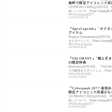
無料で限定アイコニック武
CD PROJECT REDは10月2
由』について、Prime Gaming
PG
cyberpunk2077
2023年10月27日
Apex Legends
『ApexLegends』"オ
アイテム
Respawn Entertainmen
をスタートした。Prime Gamin
PG
ApexLegends
2023年10月4日
VALORANT
『VALORANT』"燃え尽
の限定特典
RiotGamesは9月24日、『
ドの配布をスタートした。Prime G
VALORANT
PG
2023年10月3日
News
『Cyberpunk 2077-仮
限定アイコニック武器がも
CD PROJECT REDは9月26
由』について、Prime Gaming
PG
cyberpunk2077
2023年9月28日