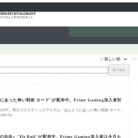
ERWATCH
VALORANT
バーウォッチ
ヴァロラント
記

事
を
検
絞り込み
索
にあった怖い戦術 カード"が配布中。Prime Gaming加入者対
『VALORANT』用のコスメティックアイテム「ほんとうにあった怖い戦術 カード」
me Ga
初めの自由』"Pit Bull"が配布中。Prime Gaming加入者は今月も