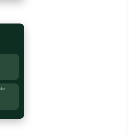
o
lee