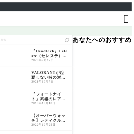

あなたへのおすすめ
『Deadlock』Cele
ste（セレステ）初
心者ガイド｜使い
2026年2月17日
方とアビリティ解
説
VALORANTが起
動しない時の対処
法｜VAN9001/VA
2021年10月7日
N9003を解消【20
26年最新】
『フォートナイ
ト』武器のレアリ
ティ一覧と特徴解
2018年10月18日
説｜色別性能比較
＆おすすめ活用法
【オーバーウォッ
チ】レティクルの
変更方法と初心者
2022年10月25日
おすすめ設定