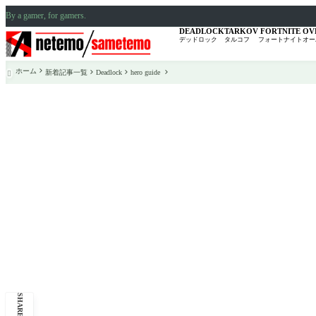
By a gamer, for gamers.
DEADLOCK
TARKOV
FORTNITE
OV
デッドロック
タルコフ
フォートナイト
オー
ホーム
新着記事一覧
Deadlock
hero guide

SHARE: