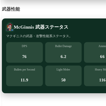
武器性能
McGinnis 武器ステータス
マクギニスの武器・攻撃性能系ステータス。
DPS
Bullet Damage
Amm
76
6.2
66
Bullets per Second
Light Melee
Heavy Me
11.9
50
116