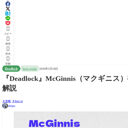

コピー

保存

目次

印刷
Deadlock
hero guide
2026年5月18日
『Deadlock』McGinnis（マク
解説
攻略
how to
shiipo