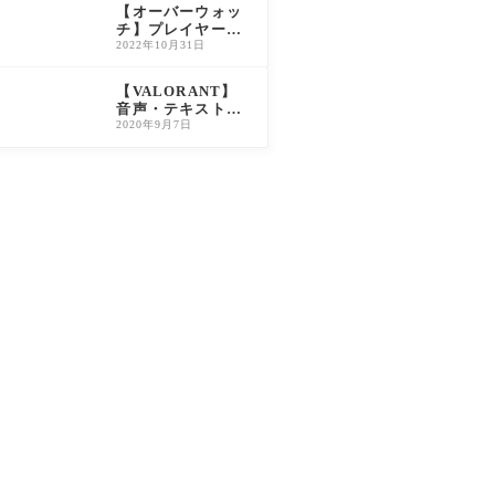
【オーバーウォッ
チ】プレイヤー称
号の入手方法・解
2022年10月31日
放条件一覧（旧O
W2対応）
【VALORANT】
音声・テキスト言
語の変更方法につ
2020年9月7日
いて解説【ヴァロ
ラント】