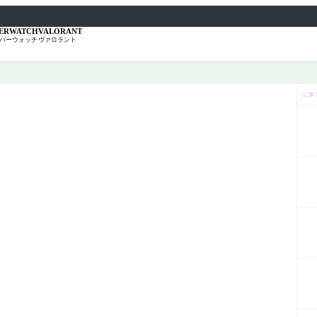
ERWATCH
VALORANT
バーウォッチ
ヴァロラント
記
事
を
検
索