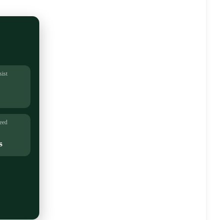
sist
eed
s