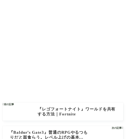

前の記事
『レゴフォートナイト』ワールドを共有
する方法｜Fortnite
次の記事

『Baldur’s Gate3』普通のRPGやるつも
りだと面食らう。レベル上げの基本的な