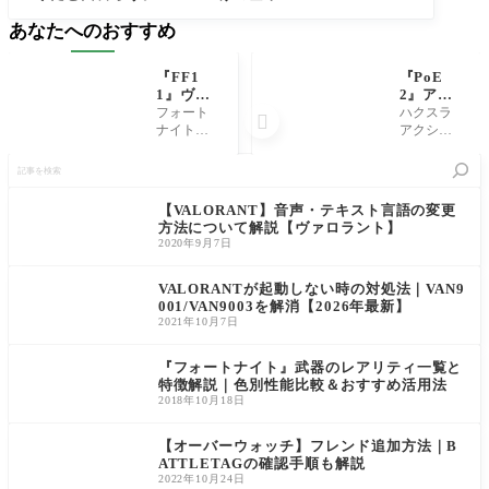
概要について紹介
あなたへのおすすめ
『FF1
『PoE
1』ヴァ
2』アイ
ナディー
テムトレ
フォート
ハクスラ

ルに帰
ードのや
ナイトに
アクショ
還。それ
り方｜Pa
飽き、Ape
ンRPG『P
記
も2026
th of Exi
xをかじっ
ath of Exile
事
年に
le2
て、Valora
2』につい
を
ntの暴言を
て、アイ
検
【VALORANT】音声・テキスト言語の変更
聞くのが
テムトレ
索
方法について解説【ヴァロラント】
当たり前
ードのや
2020年9月7日
になった
り方を紹
ころに、M
介してい
arvel Rivals
きます。
VALORANTが起動しない時の対処法｜VAN9
にハマ
プレイヤ
001/VAN9003を解消【2026年最新】
り、途中
ー間でゲ
2021年10月7日
エルデン
ーム内の
リング
アイテム
『フォートナイト』武器のレアリティ一覧と
特徴解説｜色別性能比較＆おすすめ活用法
2018年10月18日
【オーバーウォッチ】フレンド追加方法｜B
ATTLETAGの確認手順も解説
2022年10月24日