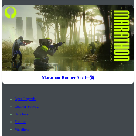
Marathon Runner Shell一覧
Apex Legends
Counter-Strike 2
Deadlock
Fortnite
Marathon