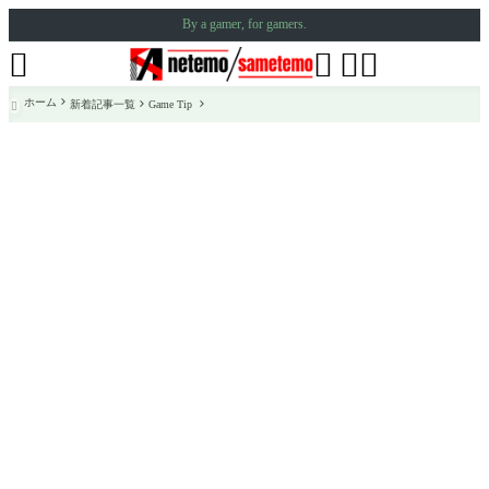
By a gamer, for gamers.




ホーム
新着記事一覧
Game Tip
