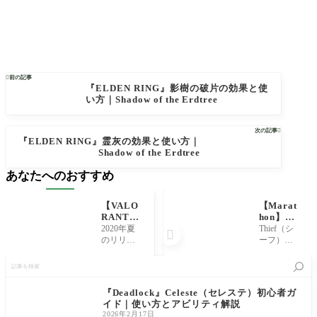

前の記事
『ELDEN RING』影樹の破片の効果と使
い方｜Shadow of the Erdtree
次の記事

『ELDEN RING』霊灰の効果と使い方｜
Shadow of the Erdtree
あなたへのおすすめ
【VALO
【Marat
RANT】
hon】Th
ゲーム内
ief（シー
2020年夏
Thief（シ

にFPS:フ
フ）の使
のリリー
ーフ）は
レムーレ
い方・評
スに向け
『Maratho
記
ートを表
価｜強
て、現在
n』に登場
事
示させる
み・弱み
クローズ
するRunner
を
方法【ヴ
と立ち回
ドβテスト
Shellのひ
検
『Deadlock』Celeste（セレステ）初心者ガ
ァロラン
り解説
が実施さ
とつで、
索
イド｜使い方とアビリティ解説
ト】
れているRi
高い機動
2026年2月17日