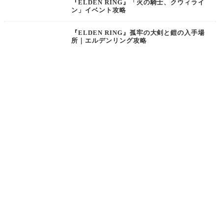
『ELDEN RING』「火の騎士、クウィライ
ン」イベント攻略
『ELDEN RING』孤牢の大剣と鎧の入手場
所｜エルデンリング攻略