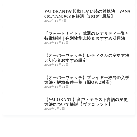
otの新作シ
力とハッ
ューター
キング能
ゲーム『V
力を活か
VALORANTが起動しない時の対処法｜VAN9
ALORAN
した潜
001/VAN9003を解消【2026年最新】
T』。今回
入・攪乱
2021年10月7日
のエント
型のシェ
リーでは
ルです。
『フォートナイト』武器のレアリティ一覧と
敵
特徴解説｜色別性能比較＆おすすめ活用法
2018年10月18日
【オーバーウォッチ】レティクルの変更方法
と初心者おすすめ設定
2022年10月25日
【オーバーウォッチ】プレイヤー称号の入手
方法・解放条件一覧（旧OW2対応）
2022年10月31日
【VALORANT】音声・テキスト言語の変更
方法について解説【ヴァロラント】
2020年9月7日