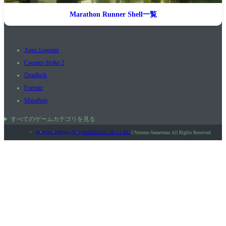
Marathon Runner Shell一覧
Apex Legends
Counter-Strike 2
Deadlock
Fortnite
Marathon
すべてのゲームカテゴリを見る
About
Contact
Privacy Policy
特定商取引法に基づく表記

Netemo-Sametemo All Rights Reserved