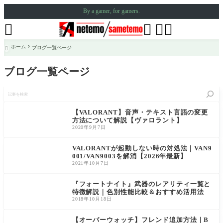
By a gamer, for gamers.




ホーム
ブログ一覧ページ

ブログ一覧ページ
記
事
を
検
【VALORANT】音声・テキスト言語の変更
索
方法について解説【ヴァロラント】
2020年9月7日
VALORANTが起動しない時の対処法｜VAN9
001/VAN9003を解消【2026年最新】
2021年10月7日
『フォートナイト』武器のレアリティ一覧と
特徴解説｜色別性能比較＆おすすめ活用法
2018年10月18日
【オーバーウォッチ】フレンド追加方法｜B