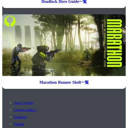
Deadlock Hero Guide一覧
Marathon Runner Shell一覧
Apex Legends
Counter-Strike 2
Deadlock
Fortnite