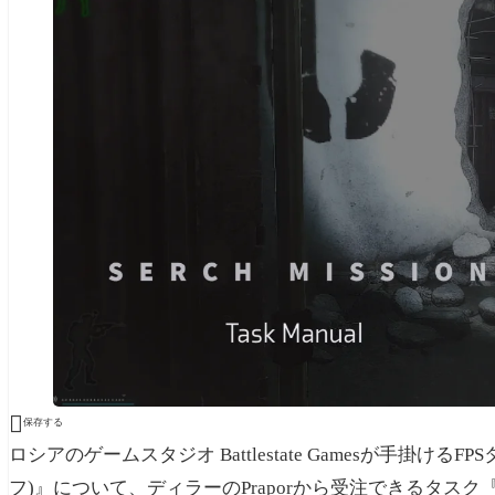

保存する
ロシアのゲームスタジオ
Battlestate Gamesが手掛ける
フ)』について、ディラーのPraporから受注できるタスク『Se