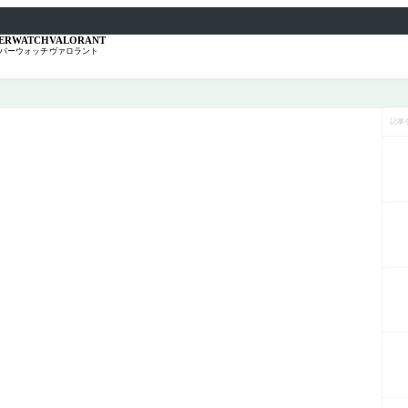
ERWATCH
VALORANT
バーウォッチ
ヴァロラント
記
事
を
検
索