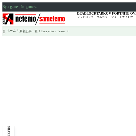
By a gamer, for gamers.
DEADLOCK
TARKOV
FORTNITE
OV
デッドロック
タルコフ
フォートナイト
オー
ホーム
新着記事一覧
Escape from Tarkov

SHARE: