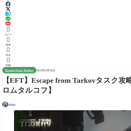

コピー

保存

目次

印刷
Escape from Tarkov
2023年5月26日
【EFT】Escape from Tarkovタスク
ロムタルコフ】
shiipo