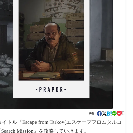

共有：
FPSタイトル『Escape from Tarkov(エスケープフロムタルコ
arch Mission』を攻略していきます。