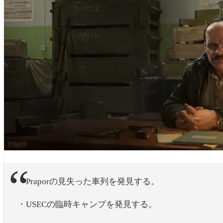
・Praporの見失った車列を発見する。
・USECの臨時キャンプを発見する。