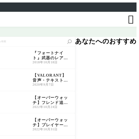

あなたへのおすすめ
『フォートナイ
ト』武器のレアリ
ティ一覧と特徴解
2018年10月18日
説｜色別性能比較
＆おすすめ活用法
【VALORANT】
音声・テキスト言
語の変更方法につ
2020年9月7日
いて解説【ヴァロ
ラント】
【オーバーウォッ
チ】フレンド追加
方法｜BATTLETA
2022年10月24日
Gの確認手順も解
説
【オーバーウォッ
チ】プレイヤー称
号の入手方法・解
2022年10月31日
放条件一覧（旧O