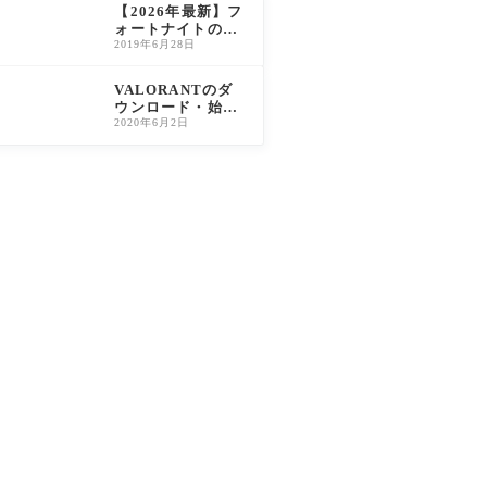
W2対応）
【2026年最新】フ
ォートナイトの編
集練習マップおす
2019年6月28日
すめ5選｜初心者〜
上級者別に島コー
VALORANTのダ
ドを紹介
ウンロード・始め
方｜PC版完全ガイ
2020年6月2日
ド