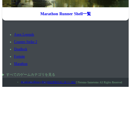
Marathon Runner Shell一覧
Apex Legends
Counter-Strike 2
Deadlock
Fortnite
Marathon
すべてのゲームカテゴリを見る
About
Contact
Privacy Policy
特定商取引法に基づく表記

Netemo-Sametemo All Rights Reserved