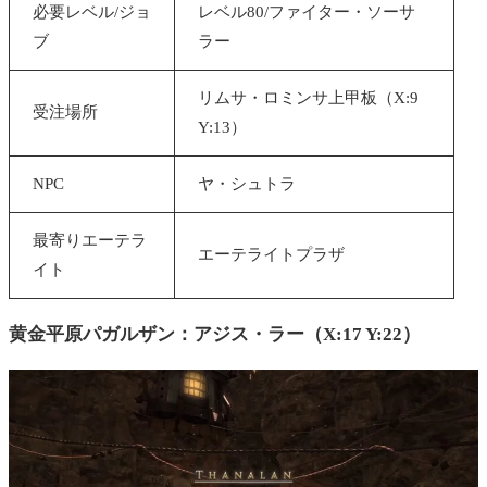
必要レベル/ジョ
レベル80/ファイター・ソーサ
ブ
ラー
リムサ・ロミンサ上甲板（X:9
受注場所
Y:13）
NPC
ヤ・シュトラ
最寄りエーテラ
エーテライトプラザ
イト
黄金平原パガルザン：
アジス・ラー
（X:17 Y:22）