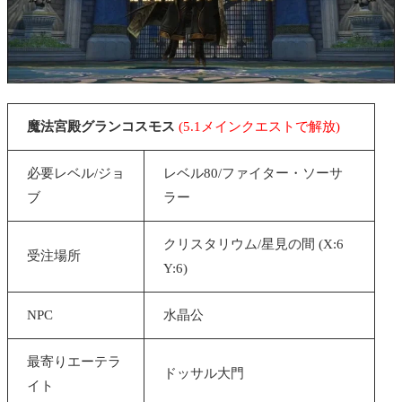
魔法宮殿グランコスモス
(5.1メインクエストで解放)
必要レベル/ジョ
レベル80/ファイター・ソーサ
ブ
ラー
クリスタリウム/星見の間
(X:6
受注場所
Y:6)
NPC
水晶公
最寄りエーテラ
ドッサル大門
イト