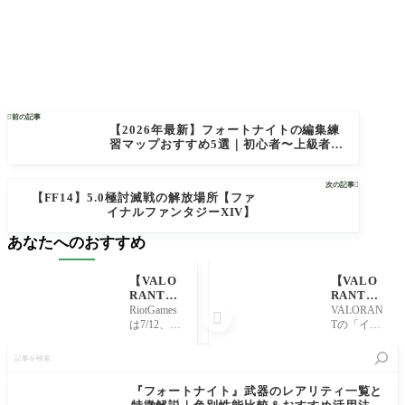

前の記事
【2026年最新】フォートナイトの編集練
習マップおすすめ5選｜初心者〜上級者別
に島コードを紹介
次の記事

【FF14】5.0極討滅戦の解放場所【ファ
イナルファンタジーXIV】
あなたへのおすすめ
【VALO
【VALO
RANT】
RANT】
パッチノ
『SOVA
RiotGames
VALORAN

ート5.01
(ソーヴ
は7/12、
Tの「イニ
を公開。
ァ)』リ
『VALOR
シエータ
記
フェニッ
コンボル
ANT』5.01
ー」の１
事
クスが大
トおすす
パッチノ
人、『SOV
を
幅強化、
めスポッ
ートを先
A(ソーヴ
検
『フォートナイト』武器のレアリティ一覧と
ヨルのウ
トまとめ
行公開し
ァ)』。弓
索