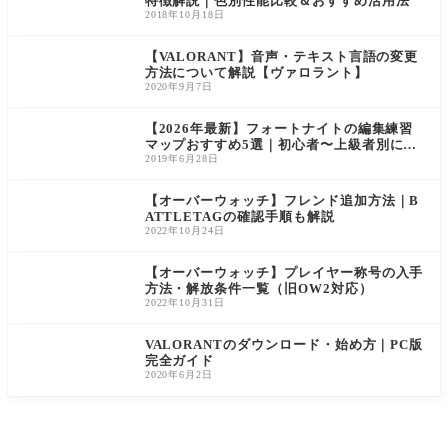
特徴解説｜色別性能比較＆おすすめ活用法
ルト効果
【ヴァロ
ました。
やドロー
2018年10月18日
時間延長
ラント】
本アップ
ンを使っ
＆解除時
デートで
た索敵に
間短縮、
は、以前
大ダメー
【VALORANT】音声・テキスト言語の変更
KAY/O
から改善
ジの弓攻
方法について解説【ヴァロラント】
のフラグ
を望む声
撃とスキ
2020年9月7日
メントと
が多かっ
のないス
ヌルコマ
たフェニ
キル構成
【2026年最新】フォートナイトの編集練習
ンドが一
ックス
が
マップおすすめ5選｜初心者〜上級者別に島
部仕様変
コードを紹介
2019年6月28日
更【ヴァ
ロラン
ト】
【オーバーウォッチ】フレンド追加方法｜B
ATTLETAGの確認手順も解説
2022年10月24日
【オーバーウォッチ】プレイヤー称号の入手
方法・解放条件一覧（旧OW2対応）
2022年10月31日
VALORANTのダウンロード・始め方｜PC版
完全ガイド
2020年6月2日