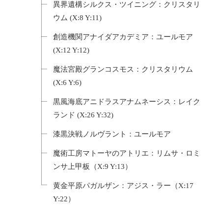
異界遺構シルクス・ツイニング：クリスタリ
ウム (X:8 Y:11)
創造機関アナイダアカデミア：ユールモア
(X:12 Y:12)
魔法宮殿グランコスモス：クリスタリウム
(X:6 Y:6)
黒風海底アニドラスアナムネーシス：レイク
ランド (X:26 Y:32)
漆黒決戦ノルヴラント：ユールモア
魔術工房マトーヤのアトリエ：リムサ・ロミ
ンサ上甲板（X:9 Y:13）
黄金平原パガルザン：アジス・ラー（X:17
Y:22）