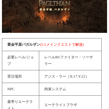
黄金平原パガルザン
(5.5メインクエストで解放)
必要レベル/ジョ
レベル80/ファイター・ソーサ
ブ
ラー
受注場所
アジス・ラー（X:17 Y:22）
NPC
拘束システム
最寄りエーテラ
エーテライトプラザ
イト