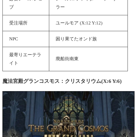
ブ
ラー
受注場所
ユールモア (X:12 Y:12)
NPC
困り果てたオンド族
最寄りエーテラ
廃船街南東
イト
魔法宮殿グランコスモス：
クリスタリウム
(X:6 Y:6)