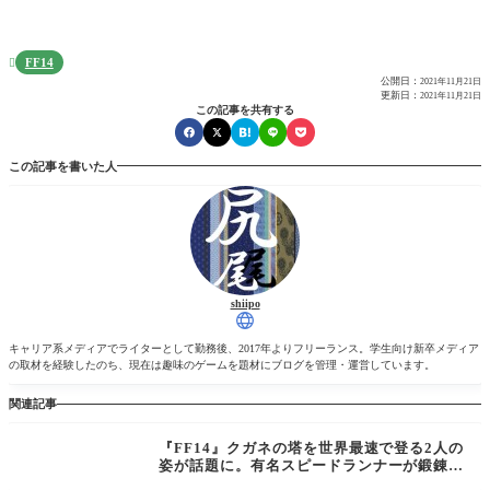
FF14

公開日：
2021年11月21日
更新日：
2021年11月21日
この記事を共有する
この記事を書いた人
shiipo
キャリア系メディアでライターとして勤務後、2017年よりフリーランス。学生向け新卒メディア
の取材を経験したのち、現在は趣味のゲームを題材にブログを管理・運営しています。
関連記事
『FF14』クガネの塔を世界最速で登る2人の
姿が話題に。有名スピードランナーが鍛錬の
末に記録を塗り替えるも、伝説のランナーが