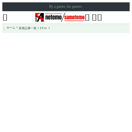
By a gamer, for gamers.




ホーム
新着記事一覧
FF14
