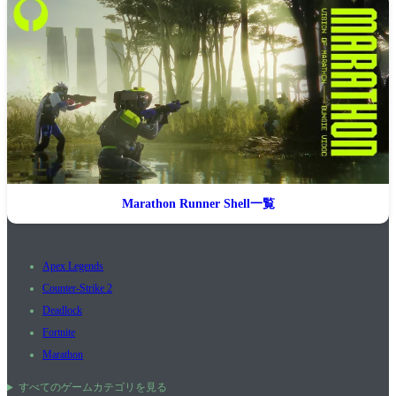
Marathon Runner Shell一覧
Apex Legends
Counter-Strike 2
Deadlock
Fortnite
Marathon
すべてのゲームカテゴリを見る