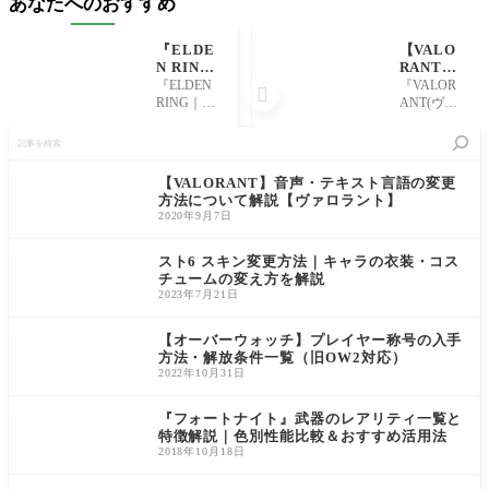
あなたへのおすすめ
『ELDE
【VALO
N RIN
RANT】
G』雷の
ピン・ラ
『ELDEN
『VALOR

調香瓶香
ジオの使
RING｜Sh
ANT(ヴァ
る火花ビ
い方｜V
adow of the
ロラン
記
ルド解説
Cなしで
Erdtree』に
ト)』では5
事
も意思疎
ついて、
人のチー
を
通する設
雷の調香
ム制でゲ
検
【VALORANT】音声・テキスト言語の変更
定方法
瓶香る火
ームが進
索
方法について解説【ヴァロラント】
【ヴァロ
花ビルド
行してい
2020年9月7日
ラント】
を解説し
くため、
ていきま
プレイヤ
す。 DLC
ー同士の
スト6 スキン変更方法｜キャラの衣装・コス
にて追加
コミュニ
チュームの変え方を解説
された
ケーショ
2023年7月21日
「雷の調
ンが勝利
香瓶」と
のカギへ
【オーバーウォッチ】プレイヤー称号の入手
戦灰「
と繋
方法・解放条件一覧（旧OW2対応）
2022年10月31日
『フォートナイト』武器のレアリティ一覧と
特徴解説｜色別性能比較＆おすすめ活用法
2018年10月18日