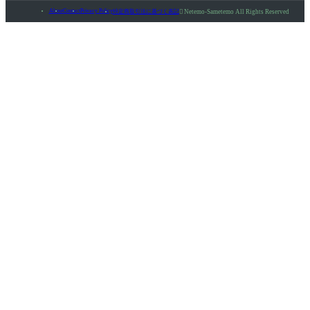
About
Contact
Privacy Policy
特定商取引法に基づく表記

Netemo-Sametemo All Rights Reserved