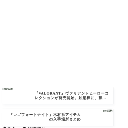

前の記事
『VALORANT』ヴァリアントヒーローコ
レクションが発売開始。如意棒に、孫悟
空にと、西遊記ライクな武器が収録され
たスキンバンドル
次の記事

『レゴフォートナイト』木材系アイテム
の入手場所まとめ