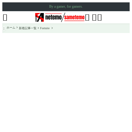
By a gamer, for gamers.




ホーム
新着記事一覧
Fortnite
