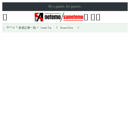
By a gamer, for gamers.




ホーム
新着記事一覧
Game Tip
Steam Deck
