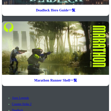
Deadlock Hero Guide一覧
Marathon Runner Shell一覧
Apex Legends
Counter-Strike 2
Deadlock