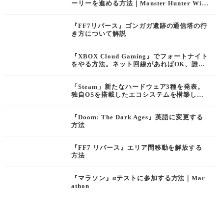
ーリーを進める方法｜Monster Hunter Wild
s
『FF7リバース』ゴンガガ遺跡の通信塔の行
き方について解説
『XBOX Cloud Gaming』でフォートナイト
をやる方法。ネット回線があればOK、誰で
も何処からでも無料で本作を遊べる！
「Steam」新たなハードウェア3種を発表。
独自OSを搭載したエコシステムを構築しゲ
ーム市場の席巻を目指す。
『Doom: The Dark Ages』英語に変更する
方法
『FF7 リバース』エリア間移動を解放する
方法
『マラソン』αテストに参加する方法｜Mar
athon