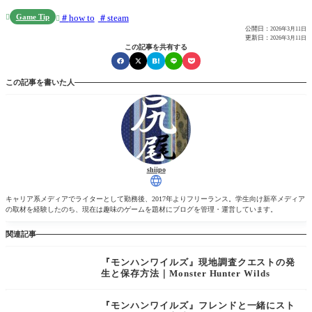
Game Tip
how to
steam


公開日：
2026年3月11日
更新日：
2026年3月11日
この記事を共有する
この記事を書いた人
shiipo
キャリア系メディアでライターとして勤務後、2017年よりフリーランス。学生向け新卒メディア
の取材を経験したのち、現在は趣味のゲームを題材にブログを管理・運営しています。
関連記事
『モンハンワイルズ』現地調査クエストの発
生と保存方法｜Monster Hunter Wilds
『モンハンワイルズ』フレンドと一緒にスト