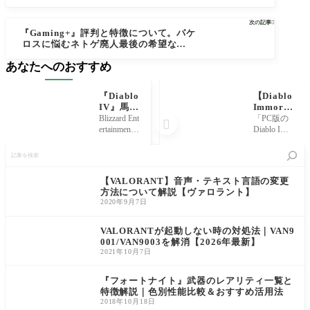
からシェアライブラリの作成と招待まで
各手順を紹介
次の記事

『Gaming+』評判と特徴について。パケ
ロスに悩むネトゲ廃人最後の希望な理由
を徹底解説！
あなたへのおすすめ
『Diablo
【Diablo
IV』馬を
Immorta
入手する
l】PC版
Blizzard Ent
「PC版の

方法とク
の必要ス
ertainment
Diablo Imm
エストの
ペックと
が開発を
ortal（ディ
記
発生時期
ダウンロ
手がける
アブロイ
事
について
ード方法
ハクスラR
モータ
を
解説
を解説
PG『Diabl
ル）で遊
検
【VALORANT】音声・テキスト言語の変更
【ディア
o IV』につ
んでみた
索
方法について解説【ヴァロラント】
ブロイモ
いて、馬
いけどイ
2020年9月7日
ータル】
を入手す
マイチよ
る方法と
くわから
クエスト
ない」 今
VALORANTが起動しない時の対処法｜VAN9
の発生時
回はそん
001/VAN9003を解消【2026年最新】
期につい
な方に向
2021年10月7日
て解説し
けて、PC
ていきま
版の『Diab
『フォートナイト』武器のレアリティ一覧と
lo
特徴解説｜色別性能比較＆おすすめ活用法
2018年10月18日