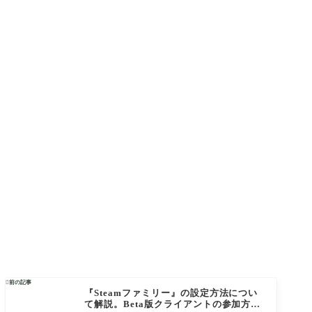

前の記事
『Steamファミリー』の設定方法につい
て解説。Beta版クライアントの参加方法