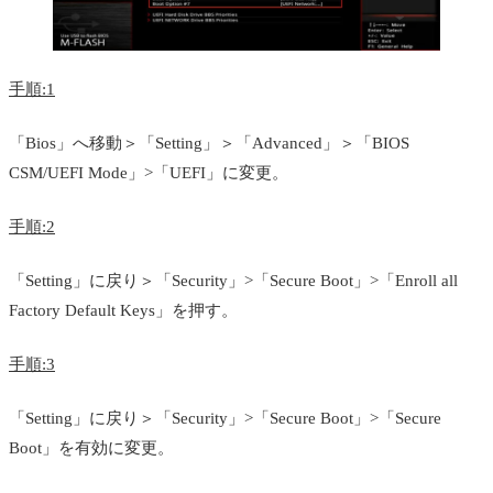
手順:1
「Bios」へ移動＞「Setting」＞「Advanced」＞「BIOS
CSM/UEFI Mode」>「UEFI」に変更。
手順:2
「Setting」に戻り＞「Security」>「Secure Boot」>「Enroll all
Factory Default Keys」を押す。
手順:3
「Setting」に戻り＞「Security」>「Secure Boot」>「Secure
Boot」を有効に変更。