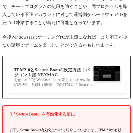
で、チートプログラムの使用を防ぐことや、同プログラムを導
TPM 2.0って何？難しい設定なの？
入している不正アカウントに対して運営側がハードウェアIDを
Secure Bootを有効にしても起動しない場合
紐づけ凍結することが新たに可能となっています。
は？
今後Windows11のゲーミングPCが主流になれば、より不正が少
Windows10でも同じエラーは出る？
ない環境でゲームを楽しむことができるかもしれません。
TPM 2.0に対応していないPCだとプレイでき
ない？
TPM2.0とSecure Bootの設定方法 | パ
BIOSを触るのが怖いんだけど大丈夫？
ソコン工房 NEXMAG
お使いのPCがWindows 11に対応しているかの確
VAN9090エラーが出た場合は？
認方法や、UEFI（BIOS）でのTPM 2.0とSecure B
ootの確認や設定方法について紹介します。
それでも解決しない場合は？

「Secure Boot」を有効化する前に
以下、Secure Bootの有効化について紹介していきます。TPM 2.0の有効