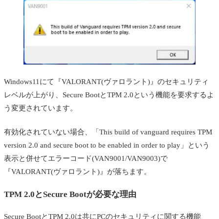
BIOS設定をしてもVALORANTが起動しない場合の
対処法
対処法1：PCを再起動する
対処法2：VGCサービスの起動設定を確認す
る
Windows11にて『VALORANT(ヴァロラント)』のセキュリティ
対処法3：管理者権限でVALORANTを起動す
レベルが上がり、Secure BootとTPM 2.0という機能を要求するよ
る
う変更されています。
対処法4：Riot関連プロセスをすべて終了して
から再起動する
有効化されていない場合、「This build of vanguard requires TPM
version 2.0 and secure boot to be enabled in order to play」という
対処法5：VanguardとVALORANTを再インス
表示と併せてエラーコード(VAN9001/VAN9003)で
トールする
『VALORANT(ヴァロラント)』が落ちます。
まとめ
TPM 2.0とSecure Bootが必要な理由
よくある質問（FAQ）
VAN9001とVAN9003の違いは？
Secure BootとTPM 2.0は共にPCのセキュリティに関する機能