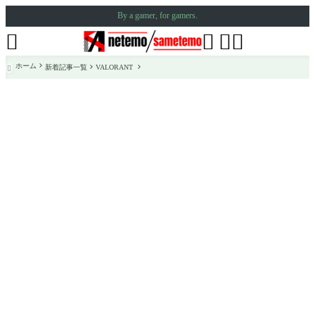
By a gamer, for gamers.




ホーム
新着記事一覧
VALORANT
