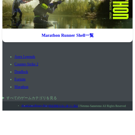
Marathon Runner Shell一覧
Apex Legends
Counter-Strike 2
Deadlock
Fortnite
Marathon
すべてのゲームカテゴリを見る
About
Contact
Privacy Policy
特定商取引法に基づく表記

Netemo-Sametemo All Rights Reserved