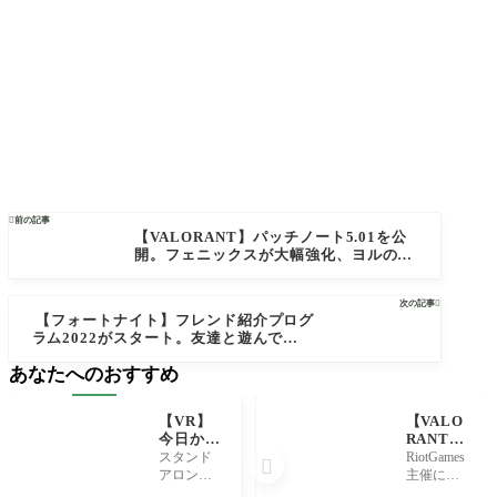

前の記事
【VALORANT】パッチノート5.01を公
開。フェニックスが大幅強化、ヨルのウ
ルト効果時間延長＆解除時間短縮、KAY/
Oのフラグメントとヌルコマンドが一部
次の記事

仕様変更【ヴァロラント】
【フォートナイト】フレンド紹介プログ
ラム2022がスタート。友達と遊んで「ザ
ンダー」など豪華特典を獲得しよう！【F
あなたへのおすすめ
ortnite】
【VR】
【VALO
今日から
RANT】
私はPC
ピック率
スタンド
RiotGames

用HM
から見る
アロン型V
主催にて
D！Ocul
VCT 202
Rデバイス
トルコの