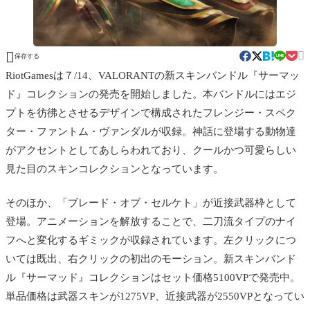


保存する
RiotGamesは７/14、VALORANTの新スキンバンドル『サーマッ
ド』コレクションの発売を開始しました。本バンドルにはエジ
プトを彷彿とさせるデザインで構成されたフレンジー・スペク
ター・ファントム・ヴァンダルが収録。神話に登場する動物達
がアクセントとしてあしらわれており、クールかつ可愛らしい
見た目のスキンコレクションとなっています。
そのほか、「ブレード・オブ・セルケト」が近接武器枠として
登場。アニメーションを解放することで、二刀流タイプのナイ
フへと変化するギミックが収録されています。左クリックにつ
いては既出、右クリックの初出のモーション。
新スキンバンド
ル『サーマッド』コレクションはセット価格5100VPで発売中。
単品価格は武器スキンが1275VP、近接武器が2550VPとなってい