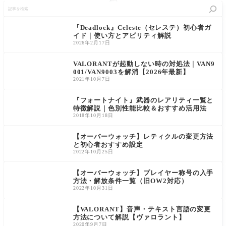
記
us Air Li
2 Champ
「Meta Que
都市イス
事
nk の使
ions Ista
st 2」につ
タンブー
を
い方につ
nbul。前
いて、Ocul
ルで開催
検
『Deadlock』Celeste（セレステ）初心者ガ
いて解説
回大会と
us Air Link
された、2
索
イド｜使い方とアビリティ解説
【Meta
の武器使
の使い方
022年度 V
2026年2月17日
Quest
用率の比
を解説し
ALORANT
2】
較も添え
ていきま
競技シー
て【ヴァ
す。Oculus
ン最終決
VALORANTが起動しない時の対処法｜VAN9
ロラン
Air Link は
戦『VCT 2
001/VAN9003を解消【2026年最新】
ト】
「Meta Que
022 Champi
2021年10月7日
st 2」をPC
ons Istanbu
用のVRH
l』。本大
『フォートナイト』武器のレアリティ一覧と
会は8/31
特徴解説｜色別性能比較＆おすすめ活用法
2018年10月18日
【オーバーウォッチ】レティクルの変更方法
と初心者おすすめ設定
2022年10月25日
【オーバーウォッチ】プレイヤー称号の入手
方法・解放条件一覧（旧OW2対応）
2022年10月31日
【VALORANT】音声・テキスト言語の変更
方法について解説【ヴァロラント】
2020年9月7日