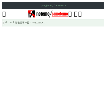
By a gamer, for gamers.




ホーム
新着記事一覧
VALORANT
