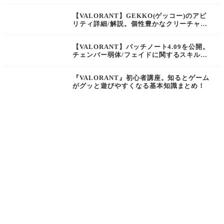
チのスポーンロジック改善/UI処理のパフォ
ーマンス向上などアップデートが実施【ヴァ
【VALORANT】GEKKO(ゲッコー)のアビ
ロラント】
リティ詳細/解説。個性豊かなクリーチャー
と共に戦場をサポートするエージェント【ヴ
ァロラント】
【VALORANT】パッチノート4.09を公開。
チェンバー弱体/フェイドに関するスキルの
視認性と操作性を向上/PTリーダー変更機能
が追加【ヴァロラント】
『VALORANT』初心者講座。知るとゲーム
がグッと遊びやすくなる基本知識まとめ！