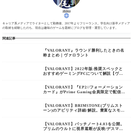
shiipo
キャリア系メディアでライターとして勤務後、2017年よりフリーランス。学生向け新卒メディア
の取材を経験したのち、現在は趣味のゲームを題材にブログを管理・運営しています。
関連記事
『VALORANT』ラウンド勝利したときの名
称まとめ｜ヴァロラント
【VALORANT】2022年版-推奨スペックと
おすすめゲーミングPCについて解説【ヴァ
ロラント】
【VALORANT】『EP2//フォーメーション
カード』がPrime Gaming会員限定で配信
中！【ヴァロラント】
【VALORANT】BRIMSTONE(ブリムスト
ーン)のアビリティ詳細/解説。豊富なスモー
クと現代兵器で敵の進行を妨害するエージェ
ント【ヴァロラント】
【VALORANT】パッチノート4.03を公開。
ブリムのウルトに視界遮断が反映/デスマッ