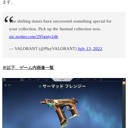
ます。
The shifting dunes have uncovered something special for
your collection. Pick up the Sarmad collection now.
pic.twitter.com/295ggty2db
— VALORANT (@PlayVALORANT)
July 13, 2022
※以下、ゲーム内画像一覧