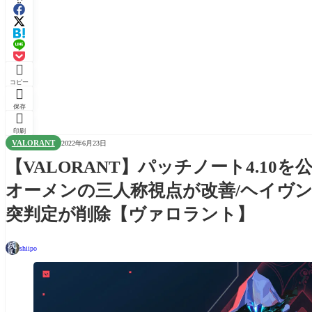

コピー

保存

印刷
VALORANT
2022年6月23日
【VALORANT】パッチノート4.10
オーメンの三人称視点が改善/ヘイヴ
突判定が削除【ヴァロラント】
shiipo