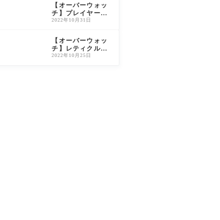
説
【オーバーウォッ
チ】プレイヤー称
号の入手方法・解
2022年10月31日
放条件一覧（旧O
W2対応）
【オーバーウォッ
チ】レティクルの
変更方法と初心者
2022年10月25日
おすすめ設定