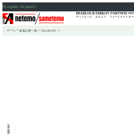
By a gamer, for gamers.
DEADLOCK
TARKOV
FORTNITE
OV
デッドロック
タルコフ
フォートナイト
オー
ホーム
新着記事一覧
VALORANT

SHARE: