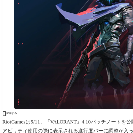

保存する
RiotGamesは5/11、『VALORANT』4.10パッ
アビリティ使用の際に表示される進行度バーに調整が入