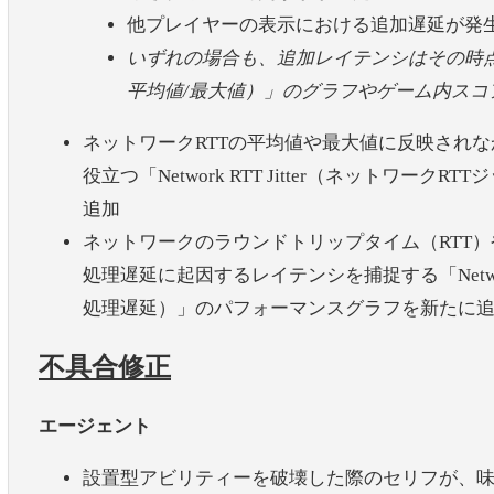
他プレイヤーの表示における追加遅延が発
いずれの場合も、追加レイテンシはその時
平均値
/
最大値）」のグラフやゲーム内スコ
ネットワークRTTの平均値や最大値に反映され
役立つ「Network RTT Jitter（ネットワ
追加
ネットワークのラウンドトリップタイム（RTT
処理遅延に起因するレイテンシを捕捉する「Network RTT
処理遅延）」のパフォーマンスグラフを新たに
不具合修正
エージェント
設置型アビリティーを破壊した際のセリフが、