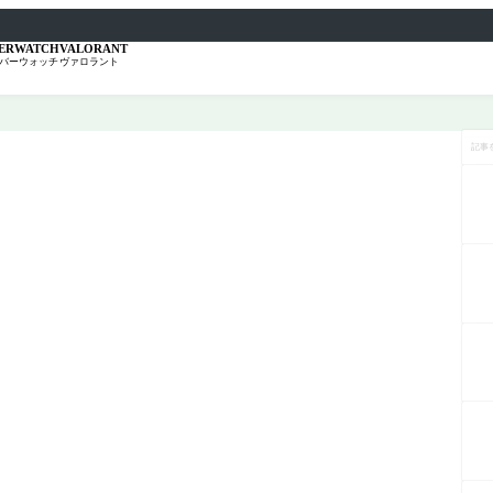
ERWATCH
VALORANT
バーウォッチ
ヴァロラント
記
事
を
検
索