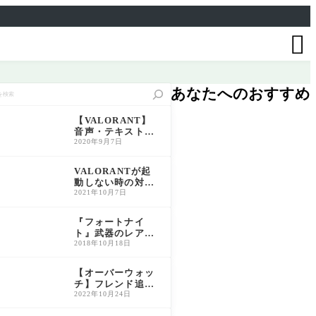

あなたへのおすすめ
【VALORANT】
音声・テキスト言
語の変更方法につ
2020年9月7日
いて解説【ヴァロ
ラント】
VALORANTが起
動しない時の対処
法｜VAN9001/VA
2021年10月7日
N9003を解消【20
26年最新】
『フォートナイ
ト』武器のレアリ
ティ一覧と特徴解
2018年10月18日
説｜色別性能比較
＆おすすめ活用法
【オーバーウォッ
チ】フレンド追加
方法｜BATTLETA
2022年10月24日
Gの確認手順も解