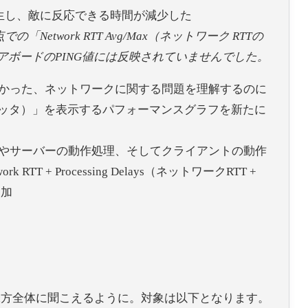
生し、敵に反応できる時間が減少した
点での「
Network RTT Avg/Max
（ネットワーク
RTT
の
アボードの
PING
値には反映されていませんでした。
なかった、ネットワークに関する問題を理解するのに
ークRTTジッタ）」を表示するパフォーマンスグラフを新たに
）やサーバーの動作処理、そしてクライアントの動作
 + Processing Delays（ネットワークRTT +
追加
味方全体に聞こえるように。対象は以下となります。