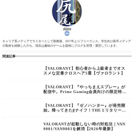
shiipo
キャリア系メディアでライターとして勤務後、2017年よりフリーランス。学生向け新卒メディア
の取材を経験したのち、現在は趣味のゲームを題材にブログを管理・運営しています。
関連記事
【VALORANT】初心者から上級者までオス
スメな定番クロスヘア5選【ヴァロラント】
【VALORANT】『やっちまえスプレー』が
配信中。Prime Gaming会員向けの限定特典
【ヴァロラント】
【VALORANT】『ゼノハンター』が発売開
始。帰ってきたβナイフ！THEミリタリーな
風貌と心拍センサーで構成されたスキンコレ
クション【ヴァロラント】
VALORANTが起動しない時の対処法｜VAN
9001/VAN9003を解消【2026年最新】