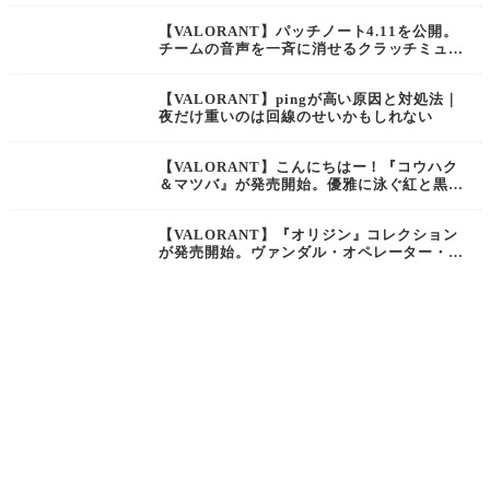
【VALORANT】パッチノート4.11を公開。
チームの音声を一斉に消せるクラッチミュー
ト機能が実装【ヴァロラント】
【VALORANT】pingが高い原因と対処法｜
夜だけ重いのは回線のせいかもしれない
【VALORANT】こんにちはー！『コウハク
＆マツバ』が発売開始。優雅に泳ぐ紅と黒の
錦鯉が描かれたスキンコレクション【ヴァロ
ラント】
【VALORANT】『オリジン』コレクション
が発売開始。ヴァンダル・オペレーター・バ
ッキー・フレンジー・ナイフがセットになっ
て7100VPで登場【ヴァロラント】