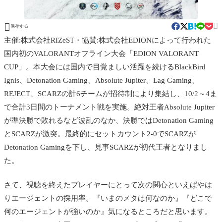


保存する
主催:株式会社RIZeST・協賛:株式会社EDIONによって行われた
国内初のVALORANTオフライン大会「EDION VALORANT
CUP」。本大会には国内で目覚ましい活躍を続けるBlackBird
Ignis、Detonation Gaming、Absolute Jupiter、Lag Gaming、
REJECT、SCARZの計6チームが招待制により集結し、10/2～4ま
で合計3日間のトーナメント戦を実施。絶対王者Absolute Jupiter
が準決勝で敗れるなど波乱のなか、決勝ではDetonation Gaming
とSCARZが激突。最終的にセットカウント2-0でSCARZが
Detonation Gamingを下し、見事SCARZが初代王者となりまし
た。
さて、視聴を終えたプレイヤーにとって次の関心といえばやは
りエージェントの採用率。『いまのメタは何なのか』『どこで
何のエージェントが強いのか』気になるところだと思います。