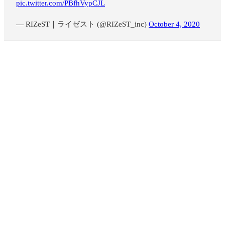
pic.twitter.com/PBfhVypCJL
— RIZeST｜ライゼスト (@RIZeST_inc)
October 4, 2020