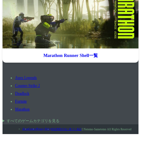
Marathon Runner Shell一覧
Apex Legends
Counter-Strike 2
Deadlock
Fortnite
Marathon
すべてのゲームカテゴリを見る
About
Contact
Privacy Policy
特定商取引法に基づく表記

Netemo-Sametemo All Rights Reserved