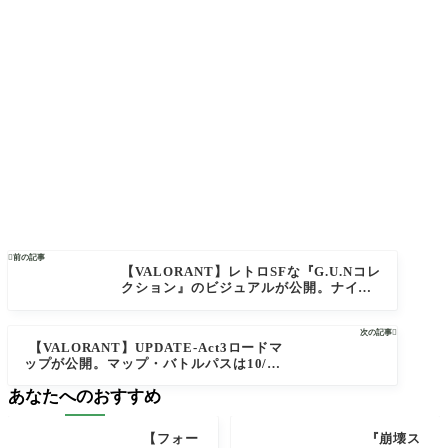

前の記事
【VALORANT】レトロSFな『G.U.Nコレ
クション』のビジュアルが公開。ナイ
フ、クラシック、バッキー、スペクタ
ー、オペレーターがセットになったスキ
次の記事

ンバンドル【ヴァロラント】
【VALORANT】UPDATE-Act3ロードマ
ップが公開。マップ・バトルパスは10/14
追加予定、新エージェント・コンペティ
あなたへのおすすめ
ブリフレッシュは2週間程度の遅延が明ら
かに【ヴァロラント】
【フォー
『崩壊ス