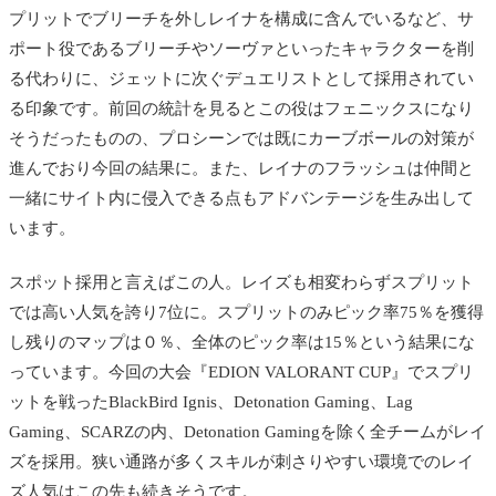
プリットでブリーチを外しレイナを構成に含んでいるなど、サ
ポート役であるブリーチやソーヴァといったキャラクターを削
る代わりに、ジェットに次ぐデュエリストとして採用されてい
る印象です。前回の統計を見るとこの役はフェニックスになり
そうだったものの、プロシーンでは既にカーブボールの対策が
進んでおり今回の結果に。また、レイナのフラッシュは仲間と
一緒にサイト内に侵入できる点もアドバンテージを生み出して
います。
スポット採用と言えばこの人。レイズも相変わらずスプリット
では高い人気を誇り7位に。スプリットのみピック率75％を獲得
し残りのマップは０％、全体のピック率は15％という結果にな
っています。今回の大会
『EDION VALORANT CUP』でスプリ
ットを戦ったBlackBird Ignis、Detonation Gaming、Lag
Gaming、SCARZの内、Detonation Gamingを除く全チームがレイ
ズを採用。狭い通路が多くスキルが刺さりやすい環境でのレイ
ズ人気はこの先も続きそうです。