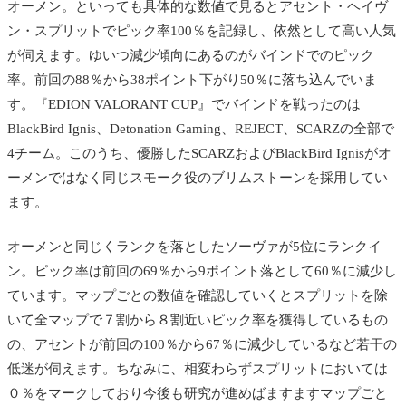
オーメン。といっても具体的な数値で見るとアセント・ヘイヴ
ン・スプリットでピック率100％を記録し、依然として高い人気
が伺えます。ゆいつ減少傾向にあるのがバインドでのピック
率。前回の88％から38ポイント下がり50％に落ち込んでいま
す。
『EDION VALORANT CUP』でバインドを戦ったのは
BlackBird Ignis、Detonation Gaming、REJECT、SCARZの全部で
4チーム。このうち、優勝したSCARZおよびBlackBird Ignisがオ
ーメンではなく同じスモーク役のブリムストーンを採用してい
ます。
オーメンと同じくランクを落としたソーヴァが5位にランクイ
ン。ピック率は前回の69％から9ポイント落として60％に減少し
ています。マップごとの数値を確認していくとスプリットを除
いて全マップで７割から８割近いピック率を獲得しているもの
の、アセントが前回の100％から67％に減少しているなど若干の
低迷が伺えます。ちなみに、相変わらずスプリットにおいては
０％をマークしており今後も研究が進めばますますマップごと