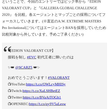
ということで、今回のエントリーではピック率から『EDION
VALORANT CUP』と『GALLERIA GLOBAL CHALLENGE
2020』 を比較。各エージェントとマップごとの採用についてフ
ォーカスしていきます。(※直近のA.W. EXTREME MASTERS
Pro InvitationalについてはエージェントBANを採用していたため
比較対象から外しています。予めご了承ください)
【EDION VALORANT CUP】
接戦を制し
#EVC
初代王者に輝いたのは
✨👑
@SCARZ5
👑✨
おめでとうございます！
#VALORANT
📺YouTube:
https://t.co/OWLcyMHISy
📺Twitch:
https://t.co/XaLSHBetEZ
📺Twitter:
https://t.co/BVaAiTOGh1
📺OPENREC:
https://t.co/qy9V5aLesw