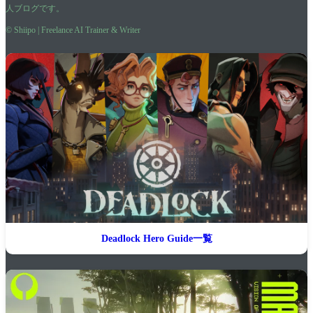
人ブログです。
© Shiipo | Freelance AI Trainer & Writer
Deadlock Hero Guide一覧