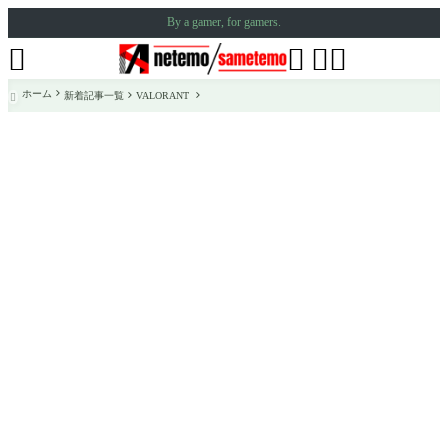
By a gamer, for gamers.




ホーム
新着記事一覧
VALORANT
