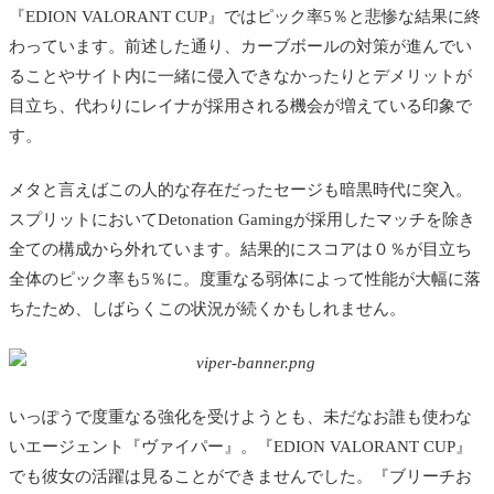
『EDION VALORANT CUP』では
ピック率5％と悲惨な結果に終
わっています。前述した通り、カーブボールの対策が進んでい
ることやサイト内に一緒に侵入できなかったりとデメリットが
目立ち、代わりにレイナが採用される機会が増えている印象で
す。
メタと言えばこの人的な存在だったセージも暗黒時代に突入。
スプリットにおいて
Detonation Gamingが採用したマッチを除き
全ての構成から外れています。結果的にスコアは０％が目立ち
全体のピック率も5％に。度重なる弱体によって性能が大幅に落
ちたため、しばらくこの状況が続くかもしれません。
いっぽうで度重なる強化を受けようとも、未だなお誰も使わな
いエージェント『ヴァイパー』。
『EDION VALORANT CUP』
でも彼女の活躍は見ることができませんでした。
『ブリーチお