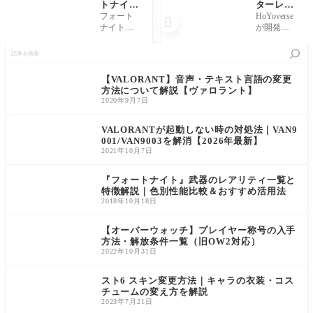
トナイ
ターレイ
ト】仲間
ル』PC
フォート
HoYoverse

と一緒に
版のスペ
ナイトの
が開発を
盛り上が
ックとオ
楽しい要
手がける
記
れる！エ
ススメゲ
素と言え
ターン制R
事
モート20
ーミング
ば、撃ち
PG『崩壊
を
選【Frot
PCにつ
合い・建
スターレ
検
【VALORANT】音声・テキスト言語の変更
nite】
いて解説
築・そし
イル』に
索
方法について解説【ヴァロラント】
てエモー
ついて、
2020年9月7日
ト！ フォ
PC版の
ートナイ
対応およ
トには世
び推奨ス
VALORANTが起動しない時の対処法｜VAN9
界中の多
ペックを
001/VAN9003を解消【2026年最新】
彩なダン
紹介して
2021年10月7日
スがエモ
いきま
ートと
す。 ま
『フォートナイト』武器のレアリティ一覧と
た、あ
特徴解説｜色別性能比較＆おすすめ活用法
2018年10月18日
【オーバーウォッチ】プレイヤー称号の入手
方法・解放条件一覧（旧OW2対応）
2022年10月31日
スト6 スキン変更方法｜キャラの衣装・コス
チュームの変え方を解説
2023年7月21日