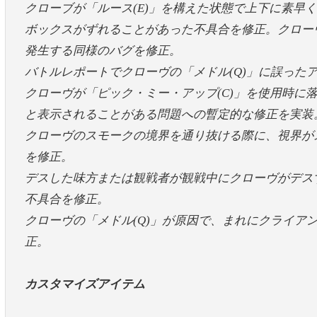
クローブが「ルース(E)」を構えた状態で上下に素早
ボックスがずれることがあった不具合を修正。クローヴ
発生する同様のバグを修正。
バトルレポートでクローヴの「メドル(Q)」に誤った
クローヴが「ピック・ミー・アップ(C)」を使用時に落
と表示されることがある問題への暫定的な修正を実装
クローヴのスモークの境界を通り抜ける際に、視界が
を修正。
デスした味方または観戦者が観戦中にクローヴがデス
不具合を修正。
クローヴの「メドル(Q)」が原因で、まれにクライア
正。
カスタマイズアイテム