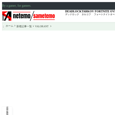
By a gamer, for gamers.
DEADLOCK
TARKOV
FORTNITE
OV
デッドロック
タルコフ
フォートナイト
オー
ホーム
新着記事一覧
VALORANT

SHARE: