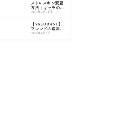
W2対応）
スト6 スキン変更
方法｜キャラの衣
装・コスチューム
2023年7月21日
の変え方を解説
【VALORANT】
フレンドの追加・
申請方法と「でき
2020年6月8日
ない」ときの対処
法【ヴァロラン
ト】