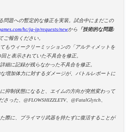
る問題への暫定的な修正を実装。試合中にまだこの
tgames.com/hc/ja-jp/requests/new
から
「技術的な問題:
てご報告ください。
してもウィークリーミッションの「アルティメットを
0回と表示されていた不具合を修正。
戦詳細に記録が残らなかった不具合を修正。
的な増加体力に対するダメージが、バトルレポートに
中に抑制状態になると、エイムの方向が突然変わって
さった、@FLOWSHIZZLETV、@FatalGlytch、
した際に、プライマリ武器を持たずに復活することが