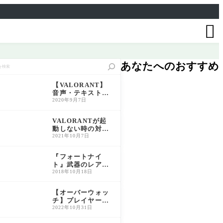

あなたへのおすすめ
【VALORANT】
音声・テキスト言
語の変更方法につ
2020年9月7日
いて解説【ヴァロ
ラント】
VALORANTが起
動しない時の対処
法｜VAN9001/VA
2021年10月7日
N9003を解消【20
26年最新】
『フォートナイ
ト』武器のレアリ
ティ一覧と特徴解
2018年10月18日
説｜色別性能比較
＆おすすめ活用法
【オーバーウォッ
チ】プレイヤー称
号の入手方法・解
2022年10月31日
放条件一覧（旧O