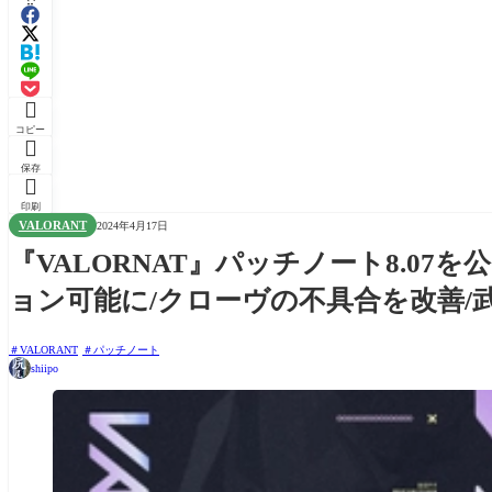

コピー

保存

印刷
VALORANT
2024年4月17日
『VALORNAT』パッチノート8.0
ョン可能に/クローヴの不具合を改善/
VALORANT
パッチノート
shiipo