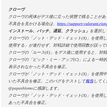
クローヴ
クローヴの死体がデス後に立った状態で残ることがあ
不具合を見かける場合は、
https://support-valorant.rio
インストール、パッチ、遅延、クラッシュ」
を選択し
クローヴの「ノット・デッド・イェット(X)」を使用
使用する」が進行せず、対戦詳細で使用回数が誤って
クローヴの「ルース(E)」をデス後に使用すると、対
クローヴの「ピック・ミー・アップ(C)」による一時
表示されなかった不具合を修正。
クローヴが「ノット・デッド・イェット(X)」を使用
いた不具合を修正。このバグをテストして
報告
してくだ
@papashlomoに感謝します。
クローヴが「ノット・デッド・イェット(X)」を使用
あった不具合を修正。