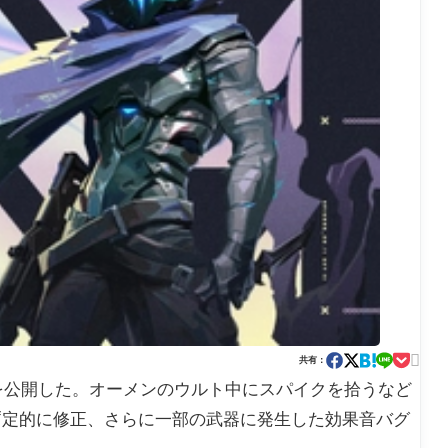

共有：
ト8.07を公開した。オーメンのウルト中にスパイクを拾うなど
暫定的に修正、さらに一部の武器に発生した効果音バグ