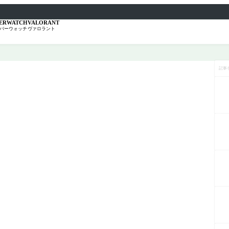
ERWATCH
VALORANT
バーウォッチ
ヴァロラント
記
事
を
検
索