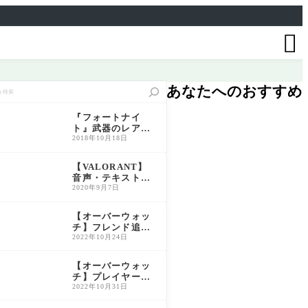

あなたへのおすすめ
『フォートナイ
ト』武器のレアリ
ティ一覧と特徴解
2018年10月18日
説｜色別性能比較
＆おすすめ活用法
【VALORANT】
音声・テキスト言
語の変更方法につ
2020年9月7日
いて解説【ヴァロ
ラント】
【オーバーウォッ
チ】フレンド追加
方法｜BATTLETA
2022年10月24日
Gの確認手順も解
説
【オーバーウォッ
チ】プレイヤー称
号の入手方法・解
2022年10月31日
放条件一覧（旧O