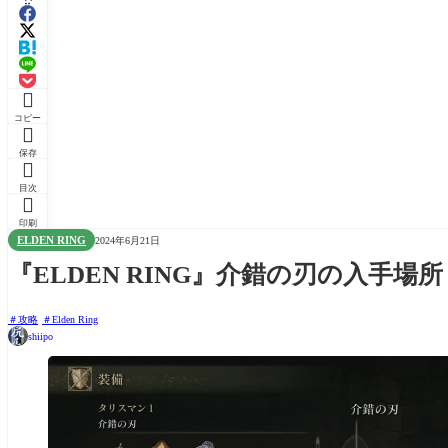

コピー

保存

目次

印刷
ELDEN RING
2024年6月21日
『ELDEN RING』介錯の刃の入手場所｜Shado
攻略
Elden Ring
shiipo