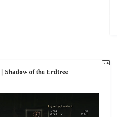

PR
w of the Erdtree