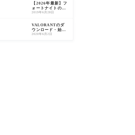
W2対応）
【2026年最新】フ
ォートナイトの編
集練習マップおす
2019年6月28日
すめ5選｜初心者〜
上級者別に島コー
VALORANTのダ
ドを紹介
ウンロード・始め
方｜PC版完全ガイ
2020年6月2日
ド