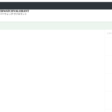
ERWATCH
VALORANT
バーウォッチ
ヴァロラント
記
事
を
検
索