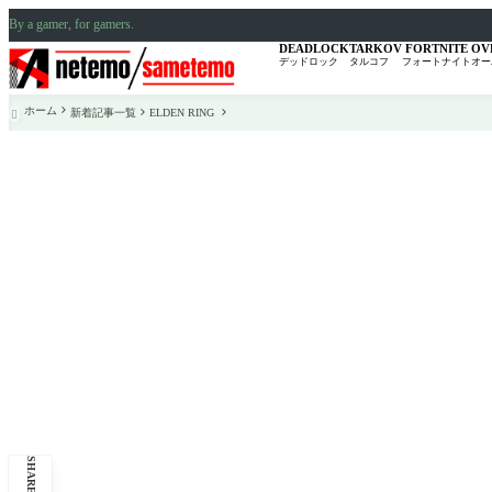
By a gamer, for gamers.
DEADLOCK
TARKOV
FORTNITE
OV
デッドロック
タルコフ
フォートナイト
オー
ホーム
新着記事一覧
ELDEN RING

SHARE: