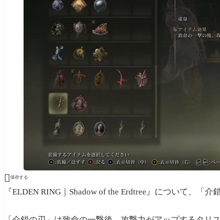

保存する
『ELDEN RING｜Shadow of the Erdtree』に
「介錯の刃」は致命の一撃後、攻撃力がアップするタリ