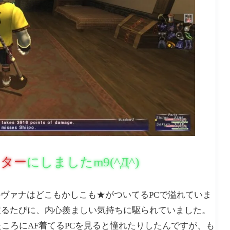
スター
にしましたm9(^Д^)
のヴァナはどこもかしこも★がついてるPCで溢れていま
戻るたびに、内心羨ましい気持ちに駆られていました。
たころにAF着てるPCを見ると憧れたりしたんですが、も