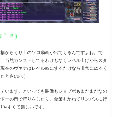
∪｀〃)ゞ
結構からくり士のソロ動画が出てくるんですよね。で
で、当然カンストしてるわけもなくレベル上げからスタ
現在のヴァナはレベル99にするだけなら非常にぬるく
とさ(/ω＼)
しています。といっても装備もジョブポもまだまだなの
でドーの門で狩りをしたり、金策もかねてリンバスに行
りやすくて楽しいです。