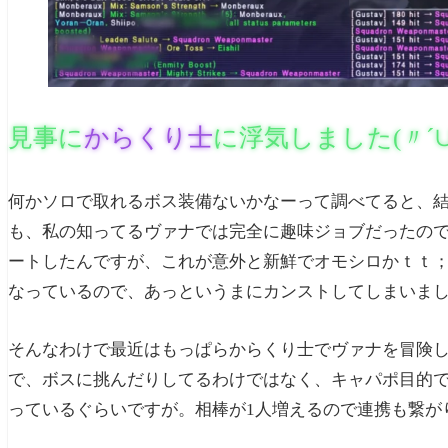
見事に
からくり士
に浮気しました(〃´
何かソロで取れるボス装備ないかなーって調べてると、
も、私の知ってるヴァナでは完全に趣味ジョブだったの
ートしたんですが、これが意外と新鮮でオモシロかｔｔ；
なっているので、あっというまにカンストしてしまいました
そんなわけで最近はもっぱらからくり士でヴァナを冒険
で、ボスに挑んだりしてるわけではなく、キャパポ目的
っているぐらいですが。相棒が1人増えるので連携も繋が