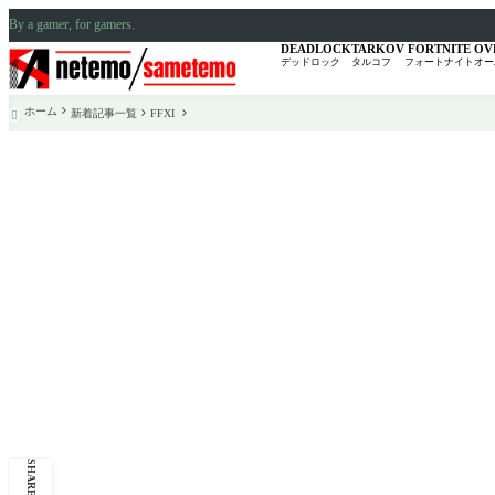
By a gamer, for gamers.
DEADLOCK
TARKOV
FORTNITE
OV
デッドロック
タルコフ
フォートナイト
オー
ホーム
新着記事一覧
FFXI

SHARE: