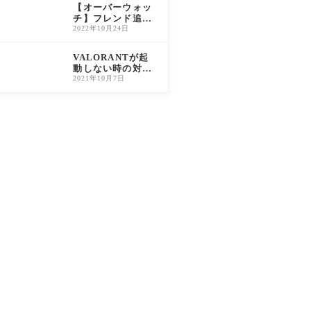
＆おすすめ活用法
【オーバーウォッ
チ】フレンド追加
方法｜BATTLETA
2022年10月24日
Gの確認手順も解
説
VALORANTが起
動しない時の対処
法｜VAN9001/VA
2021年10月7日
N9003を解消【20
26年最新】