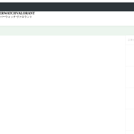
ERWATCH
VALORANT
バーウォッチ
ヴァロラント
記
事
を
検
索