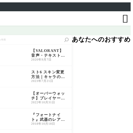

あなたへのおすすめ
【VALORANT】
音声・テキスト言
語の変更方法につ
2020年9月7日
いて解説【ヴァロ
ラント】
スト6 スキン変更
方法｜キャラの衣
装・コスチューム
2023年7月21日
の変え方を解説
【オーバーウォッ
チ】プレイヤー称
号の入手方法・解
2022年10月31日
放条件一覧（旧O
W2対応）
『フォートナイ
ト』武器のレアリ
ティ一覧と特徴解
2018年10月18日
説｜色別性能比較