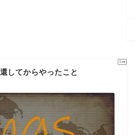

PR
に帰還してからやったこと