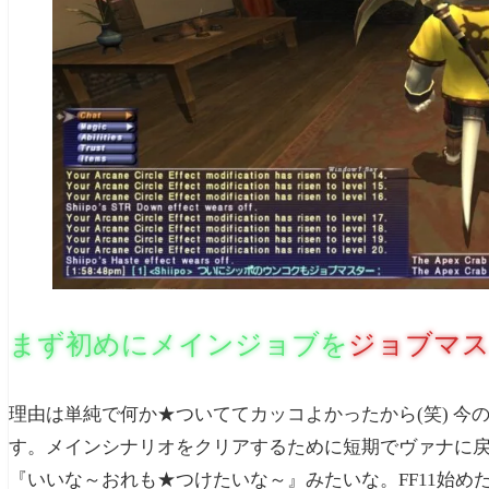
まず初めにメインジョブを
ジョブマ
理由は単純で何か★ついててカッコよかったから(笑) 今
す。メインシナリオをクリアするために短期でヴァナに
『いいな～おれも★つけたいな～』みたいな。FF11始め