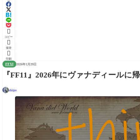

コピー

保存

印刷
FFXI
2026年1月29日
『FF11』2026年にヴァナディール
shiipo