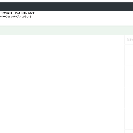
ERWATCH
VALORANT
バーウォッチ
ヴァロラント
記
事
を
検
索