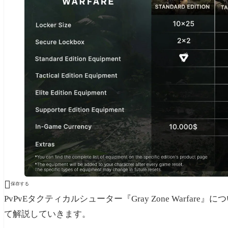

保存する
PvPvEタクティカルシューター『Gray Zone Warf
て解説していきます。