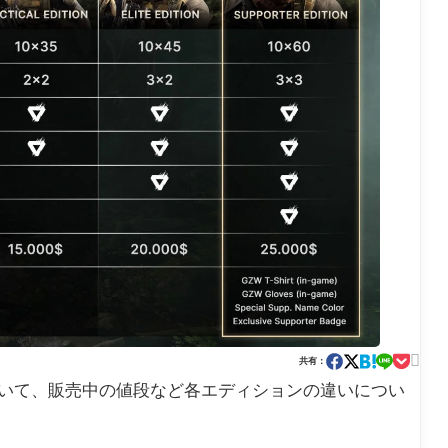

共有：
are』について、販売中の値段など各エディションの違いについ