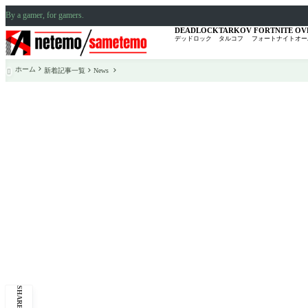
By a gamer, for gamers.
DEADLOCK
TARKOV
FORTNITE
OV
デッドロック
タルコフ
フォートナイト
オー
ホーム
新着記事一覧
News

SHARE: