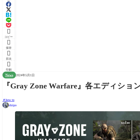

コピー

保存

目次

印刷
News
2024年5月1日
『Gray Zone Warfare』各エデ
how to
shiipo