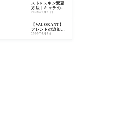
W2対応）
スト6 スキン変更
方法｜キャラの衣
装・コスチューム
2023年7月21日
の変え方を解説
【VALORANT】
フレンドの追加・
申請方法と「でき
2020年6月8日
ない」ときの対処
法【ヴァロラン
ト】