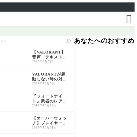

あなたへのおすすめ
【VALORANT】
音声・テキスト言
語の変更方法につ
2020年9月7日
いて解説【ヴァロ
ラント】
VALORANTが起
動しない時の対処
法｜VAN9001/VA
2021年10月7日
N9003を解消【20
26年最新】
『フォートナイ
ト』武器のレアリ
ティ一覧と特徴解
2018年10月18日
説｜色別性能比較
＆おすすめ活用法
【オーバーウォッ
チ】プレイヤー称
号の入手方法・解
2022年10月31日
放条件一覧（旧O