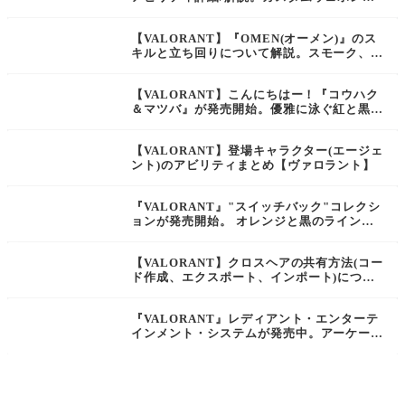
よる高火力と高速移動で華麗に敵を駆逐する
エージェント【ヴァロラント】
【VALORANT】『OMEN(オーメン)』のス
キルと立ち回りについて解説。スモーク、フ
ラッシュ、テレポートを操り影から敵を狩る
エージェント【ヴァロラント】
【VALORANT】こんにちはー！『コウハク
＆マツバ』が発売開始。優雅に泳ぐ紅と黒の
錦鯉が描かれたスキンコレクション【ヴァロ
ラント】
【VALORANT】登場キャラクター(エージェ
ント)のアビリティまとめ【ヴァロラント】
『VALORANT』"スイッチバック"コレクシ
ョンが発売開始。 オレンジと黒のラインが
特徴的な新スキン
【VALORANT】クロスヘアの共有方法(コー
ド作成、エクスポート、インポート)につい
て解説【ヴァロラント】
『VALORANT』レディアント・エンターテ
インメント・システムが発売中。アーケード
ゲームを取り入れたギミック満載のスキンコ
レクション