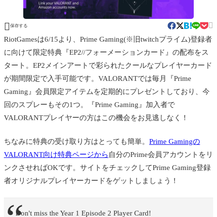


保存する
RiotGamesは6/15より、Prime Gaming(※旧twitchプライム)登録者
に向けて
限定特典『EP2//フォーメーションカード』の配布をス
タート。EP2メインアートで彩られたクールなプレイヤーカード
が期間限定で入手可能です。
VALORANTでは毎月『Prime
Gaming』会員限定アイテムを定期的にプレゼントしており、今
回のスプレーもその1つ。『Prime Gaming』加入者で
VALORANTプレイヤーの方はこの機会をお見逃しなく！
ちなみに特典の受け取り方はとっても簡単。
Prime Gamingの
VALORANT向け特典ページから
自分の
Prime会員
アカウントをリ
ンクさせればOKです。サイトをチェックして
Prime Gaming登録
者オリジナルプレイヤーカードをゲットしましょう！
Don't miss the Year 1 Episode 2 Player Card!