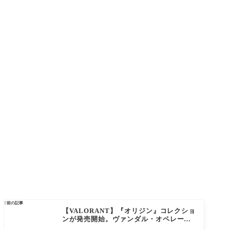

前の記事
【VALORANT】『オリジン』コレクショ
ンが発売開始。ヴァンダル・オペレータ
ー・バッキー・フレンジー・ナイフがセ