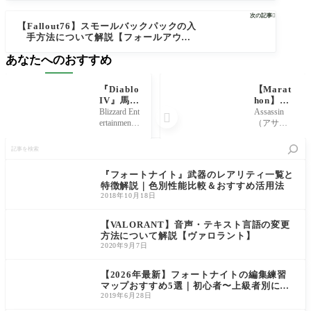
ットになって7100VPで登場【ヴァロラン
次の記事

ト】
【Fallout76】スモールバックパックの入
手方法について解説【フォールアウト7
6】
あなたへのおすすめ
『Diablo
【Marat
IV』馬を
hon】As
入手する
sassin
Blizzard Ent
Assassin

方法とク
（アサシ
ertainment
（アサシ
エストの
ン）の使
が開発を
ン）は『M
記
発生時期
い方・評
手がける
arathon』に
事
について
価｜強
ハクスラR
登場するR
を
解説
み・弱み
PG『Diabl
unner Shell
検
『フォートナイト』武器のレアリティ一覧と
と立ち回
o IV』につ
のひとつ
索
特徴解説｜色別性能比較＆おすすめ活用法
り解説
いて、馬
で、ステ
2018年10月18日
を入手す
ルスと奇
る方法と
襲に特化
クエスト
したアグ
【VALORANT】音声・テキスト言語の変更
の発生時
レッシブ
方法について解説【ヴァロラント】
期につい
型のシェ
2020年9月7日
て解説し
ルです。
ていきま
正面から
【2026年最新】フォートナイトの編集練習
マップおすすめ5選｜初心者〜上級者別に島
コードを紹介
2019年6月28日