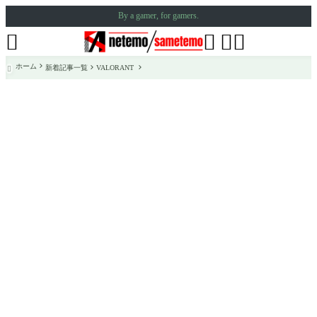
By a gamer, for gamers.




ホーム
新着記事一覧
VALORANT
