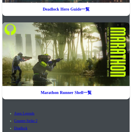
Deadlock Hero Guide一覧
Marathon Runner Shell一覧
Apex Legends
Counter-Strike 2
Deadlock