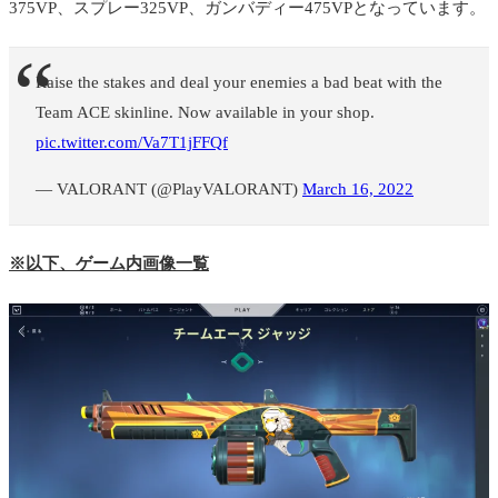
375VP、スプレー325VP、ガンバディー475VPとなっています。
Raise the stakes and deal your enemies a bad beat with the
Team ACE skinline. Now available in your shop.
pic.twitter.com/Va7T1jFFQf
— VALORANT (@PlayVALORANT)
March 16, 2022
※以下、ゲーム内画像一覧