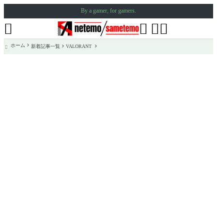
By a gamer, for gamers.




ホーム
新着記事一覧
VALORANT
