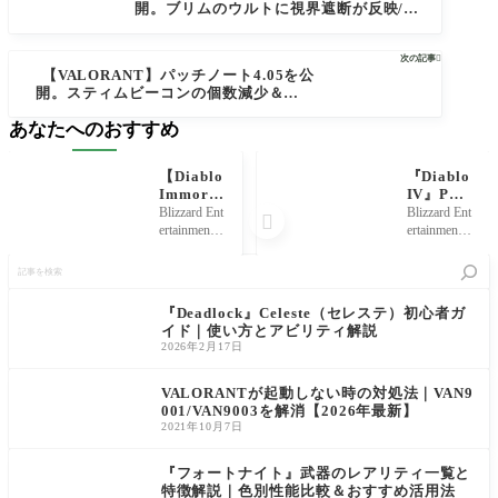
開。ブリムのウルトに視界遮断が反映/デ
スマッチのスポーンロジック改善/UI処理
のパフォーマンス向上などアップデート
次の記事

が実施【ヴァロラント】
【VALORANT】パッチノート4.05を公
開。スティムビーコンの個数減少＆コス
ト上昇/クロスヘアの共有コード作成機能/
あなたへのおすすめ
マップの偏り改善などアップデートが実
施【ヴァロラント】
【Diablo
『Diablo
Immorta
IV』PS5
l】レベ
版でログ
Blizzard Ent
Blizzard Ent

ルを効率
インでき
ertainment
ertainment
よく上げ
ないとき
が配信中
が開発を
記
る方法に
の対処
のハクス
手がける
事
ついて解
法。ライ
ラMMO
ハクスラR
を
説【ディ
センスが
『Diablo I
PG『Diabl
検
『Deadlock』Celeste（セレステ）初心者ガ
アブロイ
見つから
mmortal
o IV』につ
索
イド｜使い方とアビリティ解説
モータ
ない問題
（ディア
いて、PS5
2026年2月17日
ル】
をぶっこ
ブロイモ
版でログ
わーす
ータ
インでき
ル）』に
ないとき
VALORANTが起動しない時の対処法｜VAN9
ついて、
の対処法
001/VAN9003を解消【2026年最新】
キャラク
を解説し
2021年10月7日
ターのレ
ていきま
ベルを効
す。 「ラ
『フォートナイト』武器のレアリティ一覧と
率よく上
特徴解説｜色別性能比較＆おすすめ活用法
げる