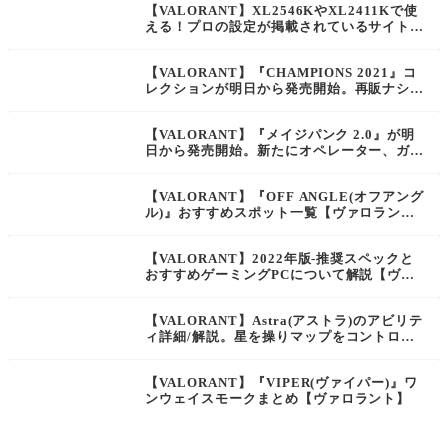
【VALORANT】XL2546KやXL2411Kで使
える！プロの設定が掲載されているサイトま
とめ【ヴァロラント】
【VALORANT】『CHAMPIONS 2021』コ
レクションが明日から発売開始。再販ナシの
VCT限定カランビットとヴァンダルが収録
【ヴァロラント】
【VALORANT】『メイジパンク 2.0』が明
日から発売開始。新たにオペレーター、ガー
ディアン、アレス、シェリフが収録されて登
場【ヴァロラント】
【VALORANT】『OFF ANGLE(オフアング
ル)』おすすめスポット一覧【ヴァロラン
ト】
【VALORANT】2022年版-推奨スペックと
おすすめゲーミングPCについて解説【ヴァ
ロラント】
【VALORANT】Astra(アストラ)のアビリテ
ィ詳細/解説。星を操りマップをコントロー
ルするエージェント【ヴァロラント】
【VALORANT】『VIPER(ヴァイパー)』ワ
ンウェイスモークまとめ【ヴァロラント】