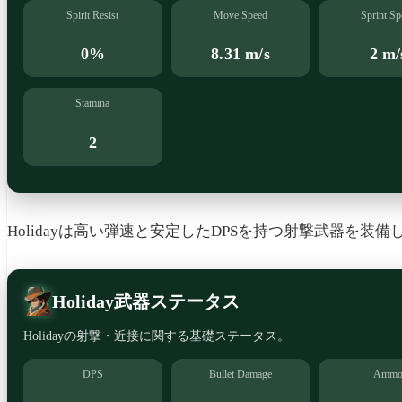
Spirit Resist
Move Speed
Sprint Sp
0%
8.31 m/s
2 m/
Stamina
2
Holidayは高い弾速と安定したDPSを持つ射撃武器を
Holiday武器ステータス
Holidayの射撃・近接に関する基礎ステータス。
DPS
Bullet Damage
Amm