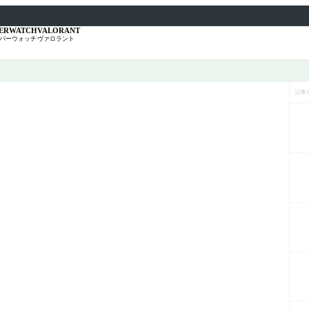
ERWATCH
VALORANT
バーウォッチ
ヴァロラント
記
事
を
検
索