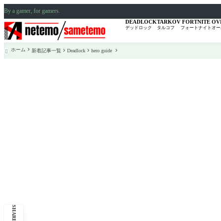
By a gamer, for gamers.
DEADLOCK
TARKOV
FORTNITE
OV
デッドロック
タルコフ
フォートナイト
オー
ホーム
新着記事一覧
Deadlock
hero guide

SHARE: