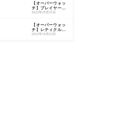
説
【オーバーウォッ
チ】プレイヤー称
号の入手方法・解
2022年10月31日
放条件一覧（旧O
W2対応）
【オーバーウォッ
チ】レティクルの
変更方法と初心者
2022年10月25日
おすすめ設定