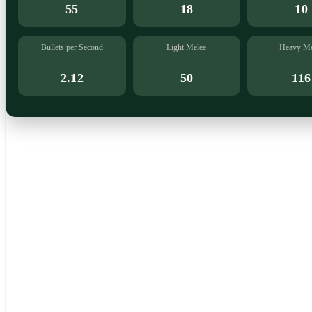
55
18
10
Bullets per Second
Light Melee
Heavy Me
2.12
50
116