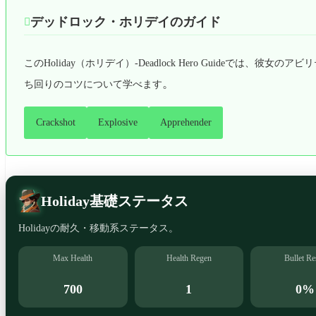
デッドロック・ホリデイのガイド

このHoliday（ホリデイ）-Deadlock Hero Guideでは
。
ち回りのコツについて学べます
Crackshot
Explosive
Apprehender
Holiday基礎ステータス
Holidayの耐久・移動系ステータス。
Max Health
Health Regen
Bullet Re
700
1
0%