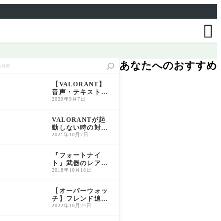

あなたへのおすすめ
【VALORANT】
音声・テキスト言
語の変更方法につ
2020年9月7日
いて解説【ヴァロ
ラント】
VALORANTが起
動しない時の対処
法｜VAN9001/VA
2021年10月7日
N9003を解消【20
26年最新】
『フォートナイ
ト』武器のレアリ
ティ一覧と特徴解
2018年10月18日
説｜色別性能比較
＆おすすめ活用法
【オーバーウォッ
チ】フレンド追加
方法｜BATTLETA
2022年10月24日
Gの確認手順も解