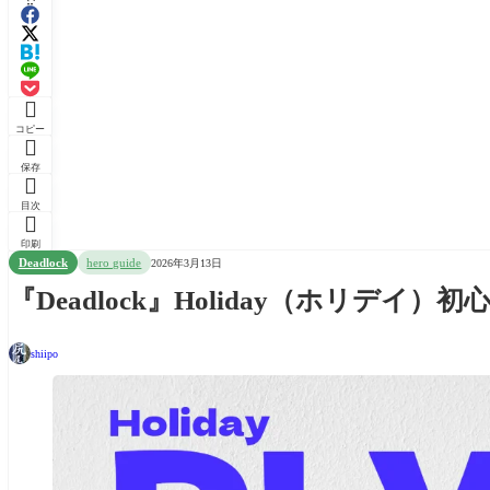

コピー

保存

目次

印刷
Deadlock
hero guide
2026年3月13日
『Deadlock』Holiday（ホリデ
shiipo