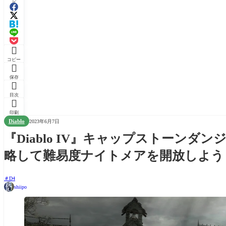

コピー

保存

目次

印刷
Diablo
2023年6月7日
『Diablo IV』キャップストーンダ
略して難易度ナイトメアを開放しよう
D4
shiipo