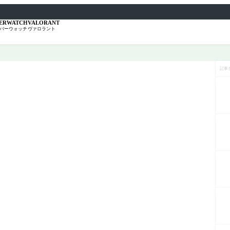
ERWATCH
VALORANT
バーウォッチ
ヴァロラント
記
事
を
検
索