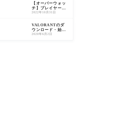
説
【オーバーウォッ
チ】プレイヤー称
号の入手方法・解
2022年10月31日
放条件一覧（旧O
W2対応）
VALORANTのダ
ウンロード・始め
方｜PC版完全ガイ
2020年6月2日
ド