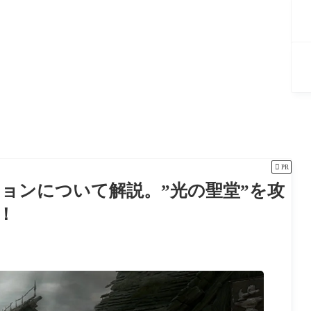

PR
ンジョンについて解説。”光の聖堂”を攻
！