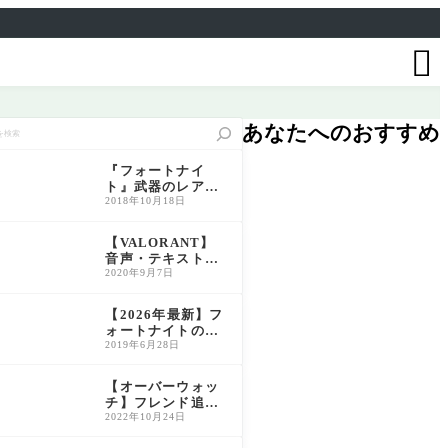

あなたへのおすすめ
『フォートナイ
ト』武器のレアリ
ティ一覧と特徴解
2018年10月18日
説｜色別性能比較
＆おすすめ活用法
【VALORANT】
音声・テキスト言
語の変更方法につ
2020年9月7日
いて解説【ヴァロ
ラント】
【2026年最新】フ
ォートナイトの編
集練習マップおす
2019年6月28日
すめ5選｜初心者〜
上級者別に島コー
【オーバーウォッ
ドを紹介
チ】フレンド追加
方法｜BATTLETA
2022年10月24日
Gの確認手順も解