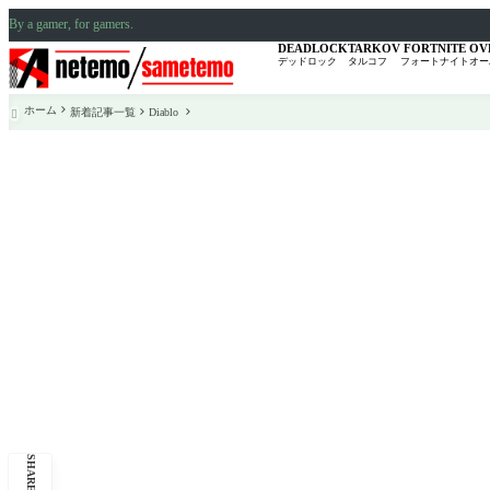
By a gamer, for gamers.
DEADLOCK
TARKOV
FORTNITE
OV
デッドロック
タルコフ
フォートナイト
オー
ホーム
新着記事一覧
Diablo

SHARE: