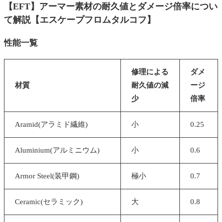
【EFT】アーマー素材の耐久値とダメージ倍率につい
て解説【エスケープフロムタルコフ】
性能一覧
修理による
ダメ
材質
耐久値の減
ージ
少
倍率
Aramid(アラミド繊維)
小
0.25
Aluminium(アルミニウム)
小
0.6
Armor Steel(装甲鋼)
極小
0.7
Ceramic(セラミック)
大
0.8