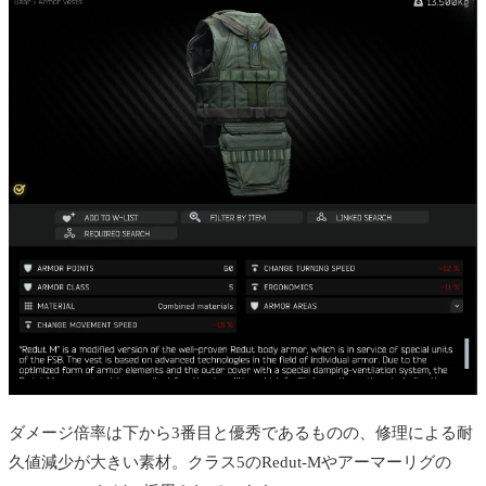
ダメージ倍率は下から3番目と優秀であるものの、修理による耐
久値減少が大きい素材。クラス5のRedut-Mやアーマーリグの