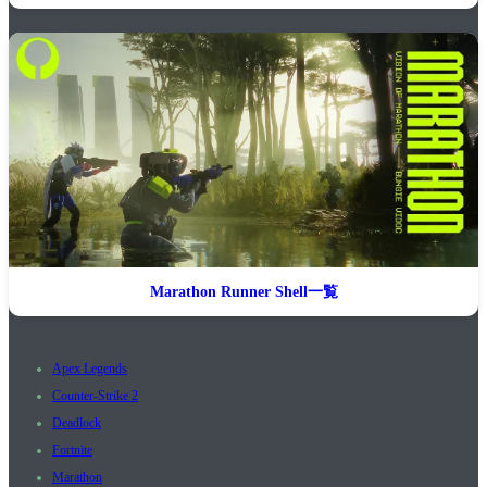
Marathon Runner Shell一覧
Apex Legends
Counter-Strike 2
Deadlock
Fortnite
Marathon