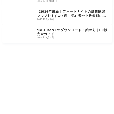
2022年10月31日
【2026年最新】フォートナイトの編集練習
マップおすすめ5選｜初心者〜上級者別に島
コードを紹介
2019年6月28日
VALORANTのダウンロード・始め方｜PC版
完全ガイド
2020年6月2日