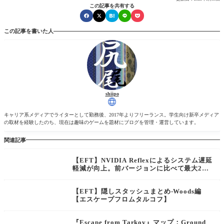
この記事を共有する
この記事を書いた人
shiipo
キャリア系メディアでライターとして勤務後、2017年よりフリーランス。学生向け新卒メディア
の取材を経験したのち、現在は趣味のゲームを題材にブログを管理・運営しています。
関連記事
【EFT】NVIDIA Reflexによるシステム遅延
軽減が向上。前バージョンに比べて最大2
0%さらに早いゲーム体験を提供へ【エスケ
ープフロムタルコフ】
【EFT】隠しスタッシュまとめ-Woods編
【エスケープフロムタルコフ】
『Escape from Tarkov』マップ：Ground