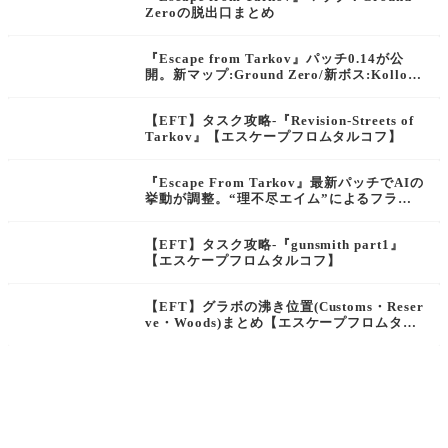
Zeroの脱出口まとめ
『Escape from Tarkov』パッチ0.14が公
開。新マップ:Ground Zero/新ボス:Kollont
ay/不快マップ:Shorelineのリワークなど、
多数のアップデートがワイプと共に実施
【EFT】タスク攻略-『Revision-Streets of
Tarkov』【エスケープフロムタルコフ】
『Escape From Tarkov』最新パッチでAIの
挙動が調整。“理不尽エイム”によるフラス
トレーション改善へ
【EFT】タスク攻略-『gunsmith part1』
【エスケープフロムタルコフ】
【EFT】グラボの沸き位置(Customs・Reser
ve・Woods)まとめ【エスケープフロムタル
コフ】