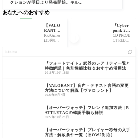
クションが明日より発売開始。キルカン
ター搭載のサイバーパンク風スキン【ヴ
あなたへのおすすめ
ァロラント】
【VALO
『Cyber
RANT】
punk 20
GEKKO
77-仮初
RiotGames
CD PROJE

(ゲッコ
めの自
は3月8
CT REDは
ー)のア
由』Ches
日、EP6 A
9月26日、
記
ビリティ
apeake
CT2にて新
同社が開
事
詳細/解
が配布
エージェ
発を手が
を
説。個性
中。Pri
ント『GE
けるオー
検
『フォートナイト』武器のレアリティ一覧と
豊かなク
me Gami
KKO(ゲッ
プンワー
索
特徴解説｜色別性能比較＆おすすめ活用法
リーチャ
ng加入者
コー)』を
ルドRPG
2018年10月18日
ーと共に
は無料で
実装しま
『Cyberpun
戦場をサ
限定アイ
した。ゲ
k 2077-仮
ポートす
コニック
ーム内を
初めの自
【VALORANT】音声・テキスト言語の変更
るエージ
武器がも
はじめ、Y
由』につ
方法について解説【ヴァロラント】
ェント
らえる
outube公式
いて、Prim
2020年9月7日
【ヴァロ
チャネン
e Gaming加
ラント】
ルやサイ
入者に向
【オーバーウォッチ】フレンド追加方法｜B
トでは
けて「Che
ATTLETAGの確認手順も解説
s
2022年10月24日
【オーバーウォッチ】プレイヤー称号の入手
方法・解放条件一覧（旧OW2対応）