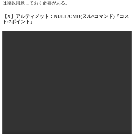
は複数用意しておく必要がある。
【X】アルティメット：NULL/CMD(ヌル//コマンド)『コス
ト:7ポイント』