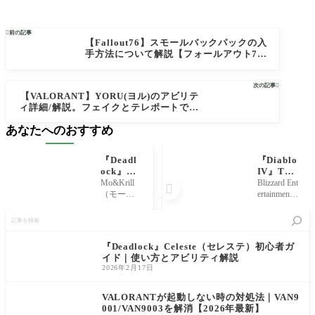

前の記事
【Fallout76】スモールバックパックの入
手方法について解説【フォールアウト7
6】
次の記事

【VALORANT】YORU(ヨル)のアビリテ
ィ詳細/解説。フェイクとテレポートで死
線を搔い潜り敵陣を崩すエージェント
あなたへのおすすめ
【ヴァロラント】
『Deadl
『Diablo
ock』Mo
IV』Twi
&Krill
ch Drops
Mo&Krill
Blizzard Ent

（モーア
イベント
（モーア
ertainment
ンドクリ
に参加す
ンドクリ
が開発を
記
ル）初心
る手順に
ル）は、
手がける
事
者ガイド
ついて解
地中に潜
ハクスラR
を
｜使い方
説。アカ
るBurrow
PG『Diabl
検
『Deadlock』Celeste（セレステ）初心者ガ
とアビリ
ウントリ
（穴掘
o IV』につ
索
イド｜使い方とアビリティ解説
ティ解説
ンクを済
り）アビ
いて、Twic
2026年2月17日
ませて豪
リティを
h Dropsイ
華特典を
武器に戦
ベントの
ゲットし
線へ強引
参加方法
VALORANTが起動しない時の対処法｜VAN9
よう！
に突入
を解説し
001/VAN9003を解消【2026年最新】