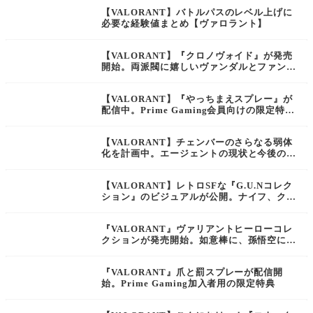
【VALORANT】バトルパスのレベル上げに
必要な経験値まとめ【ヴァロラント】
【VALORANT】『クロノヴォイド』が発売
開始。両派閥に嬉しいヴァンダルとファント
ムがダブル同梱なスキンコレクション【ヴァ
ロラント】
【VALORANT】『やっちまえスプレー』が
配信中。Prime Gaming会員向けの限定特典
【ヴァロラント】
【VALORANT】チェンバーのさらなる弱体
化を計画中。エージェントの現状と今後の展
望について公式がアナウンス【ヴァロラン
ト】
【VALORANT】レトロSFな『G.U.Nコレク
ション』のビジュアルが公開。ナイフ、クラ
シック、バッキー、スペクター、オペレータ
ーがセットになったスキンバンドル【ヴァロ
『VALORANT』ヴァリアントヒーローコレ
ラント】
クションが発売開始。如意棒に、孫悟空に
と、西遊記ライクな武器が収録されたスキン
バンドル
『VALORANT』爪と罰スプレーが配信開
始。Prime Gaming加入者用の限定特典