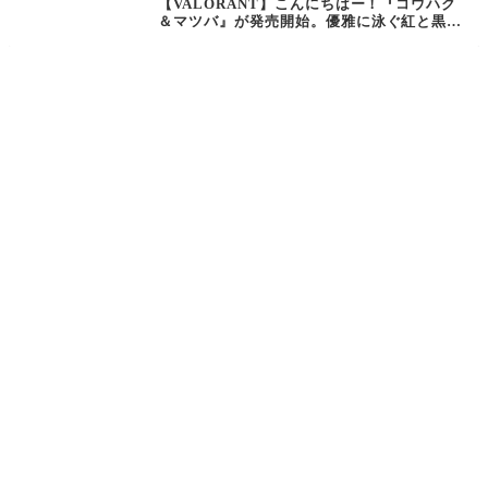
【VALORANT】こんにちはー！『コウハク
＆マツバ』が発売開始。優雅に泳ぐ紅と黒の
錦鯉が描かれたスキンコレクション【ヴァロ
ラント】