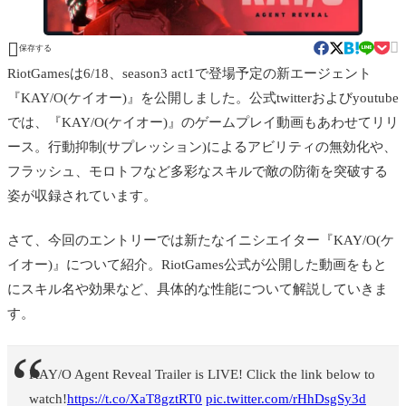


保存する
RiotGamesは6/18、season3 act1で登場予定の新エージェント
『KAY/O(ケイオー)』を公開しました。公式twitterおよびyoutube
では、『KAY/O(ケイオー)』のゲームプレイ動画もあわせてリリ
ース。行動抑制(サプレッション)によるアビリティの無効化や、
フラッシュ、モロトフなど多彩なスキルで敵の防衛を突破する
姿が収録されています。
さて、
今回のエントリーでは新たなイニシエイター『KAY/O(ケ
イオー)』について紹介。RiotGames公式が公開した動画をもと
にスキル名や効果など、具体的な性能について解説していきま
す。
KAY/O Agent Reveal Trailer is LIVE! Click the link below to
watch!
https://t.co/XaT8gztRT0
pic.twitter.com/rHhDsgSy3d