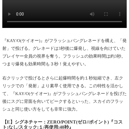
『KAY/O(ケイオー)』がフラッシュバングレネードを構え、「発
射」で投げる。グレネードは3秒後に爆発し、視線を向けていた
プレイヤー全員の視界を奪う。フラッシュの効果時間は約3秒。
つまり爆発も効果時間も３秒！覚えやすい。
右クリックで投げるとさらに起爆時間を約１秒短縮でき、左ク
リックでの
「発射」
より素早く使用できる。この特性を活かし
て、
『KAY/O(ケイオー)』がフラッシュバングレネードを投げた
後にスグに背面を向いてピークするといった、スカイのフラッ
シュと同じ使い方をしても非常に強力。
【E】シグネチャー：ZERO/POINT(ゼロ//ポイント)『コス
ト:なし/スタック:１/再使用:40秒』