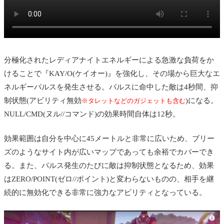
分極化されたレディアナイトエネルギーによる急激な負荷をか
けることで『KAY/O(ケイオー)』を強化し、その場から巨大なエ
ネルギーパルスを発生させる。パルスに命中した敵は4秒間、抑
制状態
(アビリティ無効
)
になる。
※タレットなどのガジェットも含む
NULL/CMD(ヌル//コマンド)の効果時間自体は12秒。
効果範囲は自分を中心に45メートルと非常に広いため、ブリー
ズのようなサイト内が広いマップであっても余裕でカバーでき
る。また、パルス発生のたびに敵は抑制状態となるため、効果
はZERO/POINT(ゼロ//ポイント)と変わらないものの、相手を継
続的に無効化できる非常に強力なアビリティとなっている。