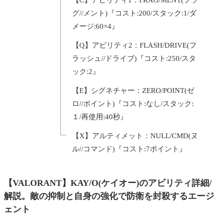
グ//メント)『コスト:200/スタック:1/ダ
メージ:60×4』
【Q】アビリティ2：FLASH/DRIVE(フ
ラッシュ//ドライブ)『コスト:250/スタ
ック:2』
【E】シグネチャー：ZERO/POINT(ゼ
ロ//ポイント)『コスト:なし/スタック:
１/再使用:40秒』
【X】アルティメット：NULL/CMD(ヌ
ル//コマンド)『コスト:7ポイント』
【VALORANT】KAY/O(ケイオー)のアビリティ詳細/
解説。敵の抑制と自身の強化で防衛を封殺するエージ
ェント