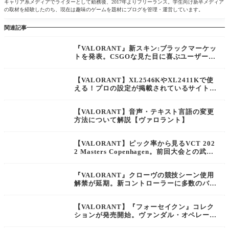
キャリア系メディアでライターとして勤務後、2017年よりフリーランス。学生向け新卒メディア
の取材を経験したのち、現在は趣味のゲームを題材にブログを管理・運営しています。
関連記事
『VALORANT』新スキン:ブラックマーケッ
トを発表。CSGOな見た目に喜ぶユーザーが
いる一方で中には批判的な意見も
【VALORANT】XL2546KやXL2411Kで使
える！プロの設定が掲載されているサイトま
とめ【ヴァロラント】
【VALORANT】音声・テキスト言語の変更
方法について解説【ヴァロラント】
【VALORANT】ピック率から見るVCT 202
2 Masters Copenhagen。前回大会との武器
使用率の比較も添えて【ヴァロラント】
『VALORANT』クローヴの競技シーン使用
解禁が延期。新コントローラーに多数のバグ
が見つかる
【VALORANT】『フォーセイクン』コレク
ションが発売開始。ヴァンダル・オペレータ
ー・スペクター・クラシック・ナイフがセッ