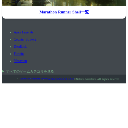
Marathon Runner Shell一覧
Apex Legends
Counter-Strike 2
Deadlock
Fortnite
Marathon
すべてのゲームカテゴリを見る
About
Contact
Privacy Policy
特定商取引法に基づく表記

Netemo-Sametemo All Rights Reserved