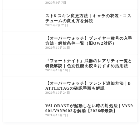
ーティ・
ン』コレ
いて装備
2020年9月7日
スペクタ
クション
外見の変
ー・ガー
の発売を
更方法を
ディア
開始しま
解説して
スト6 スキン変更方法｜キャラの衣装・コス
ン・ヴァ
した。本
いきま
チュームの変え方を解説
ンダルが
バンドル
す。 今回
2023年7月21日
収録【ヴ
には、マ
のエント
ァロラン
リン調に
リーでは
【オーバーウォッチ】プレイヤー称号の入手
ト】
デザイン
装備
方法・解放条件一覧（旧OW2対応）
2022年10月31日
『フォートナイト』武器のレアリティ一覧と
特徴解説｜色別性能比較＆おすすめ活用法
2018年10月18日
【オーバーウォッチ】フレンド追加方法｜B
ATTLETAGの確認手順も解説
2022年10月24日
VALORANTが起動しない時の対処法｜VAN9
001/VAN9003を解消【2026年最新】
2021年10月7日