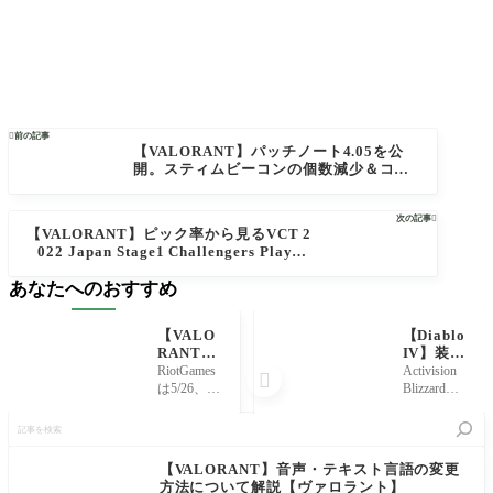

前の記事
【VALORANT】パッチノート4.05を公
開。スティムビーコンの個数減少＆コス
ト上昇/クロスヘアの共有コード作成機能/
マップの偏り改善などアップデートが実
次の記事

施【ヴァロラント】
【VALORANT】ピック率から見るVCT 2
022 Japan Stage1 Challengers Playoff
s。武器の使用率とマップの採用率も添え
あなたへのおすすめ
て【ヴァロラント】
【VALO
【Diablo
RANT】
IV】装備
『ネプチ
外見の変
RiotGames
Activision

ューン』
更方法に
は5/26、V
Blizzardが
が発売開
ついて解
ALORANT
開発を手
記
始。マリ
説【ディ
の新スキ
がけるハ
事
ン調にデ
アブロ
ンバンド
クスラRP
を
ザインさ
4】
ル『ネプ
G「Diablo
検
【VALORANT】音声・テキスト言語の変更
れたショ
チュー
IV」につ
索
方法について解説【ヴァロラント】