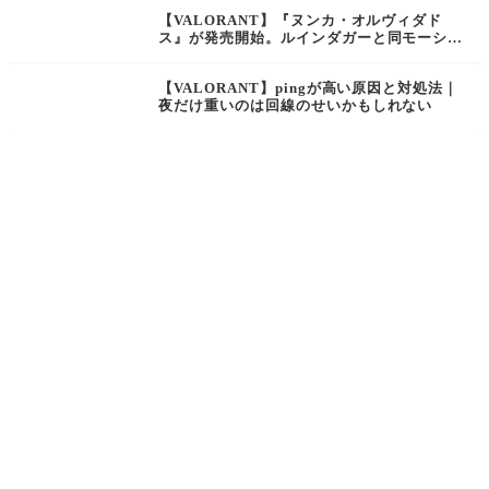
トになって7100VPで登場【ヴァロラント】
【VALORANT】『ヌンカ・オルヴィダド
ス』が発売開始。ルインダガーと同モーショ
ンのナイフを含む、死者の日をテーマにした
スキンコレクション【ヴァロラント】
【VALORANT】pingが高い原因と対処法｜
夜だけ重いのは回線のせいかもしれない