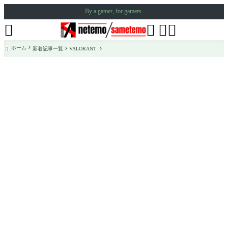
By a gamer, for gamers.




ホーム
新着記事一覧
VALORANT
