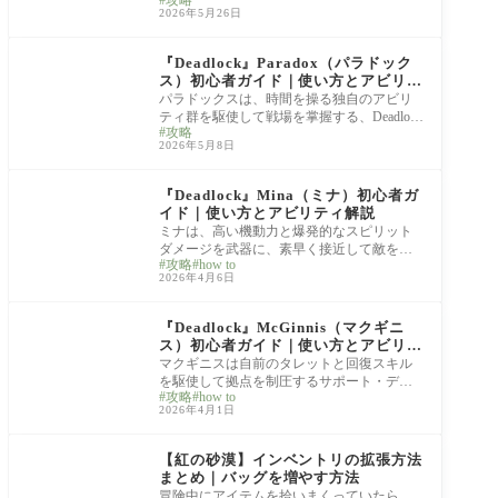
とで真価を発揮する、Deadlockで最も個性的
2026年5月26日
なサポ
hero guide
『Deadlock』Paradox（パラドック
ス）初心者ガイド｜使い方とアビリテ
ィ解説
パラドックスは、時間を操る独自のアビリ
ティ群を駆使して戦場を掌握する、Deadlock
攻略
屈指のハイスキルヒーローです。 「パルス
2026年5月8日
グレネ
hero guide
『Deadlock』Mina（ミナ）初心者ガ
イド｜使い方とアビリティ解説
ミナは、高い機動力と爆発的なスピリット
ダメージを武器に、素早く接近して敵を翻
攻略
how to
弄するガラスキャノン型のヒーローです。
2026年4月6日
主要
hero guide
『Deadlock』McGinnis（マクギニ
ス）初心者ガイド｜使い方とアビリテ
ィ解説
マクギニスは自前のタレットと回復スキル
を駆使して拠点を制圧するサポート・ディ
攻略
how to
スラプション型のヒーローです。 ミニタレ
2026年4月1日
ット
Crimson Desert
【紅の砂漠】インベントリの拡張方法
まとめ｜バッグを増やす方法
冒険中にアイテムを拾いまくっていたら、