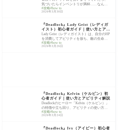
気づいたらインベントリが満杯……なんて
攻略
how to
経験、ありませんか？ 紅の砂漠はとにかく
2026年3月30日
アイ
hero guide
『Deadlock』Lady Geist（レディガ
イスト）初心者ガイド｜使い方とアビ
リティ解説
Lady Geist（レディガイスト）は、自分のHP
を消費してアビリティを放ち、敵の生命力
攻略
how to
を吸い取るDeadlock屈指のヴァンパイア型ヒ
2026年3月26日
ーローで
hero guide
『Deadlock』Kelvin（ケルビン）初
心者ガイド｜使い方とアビリティ解説
Deadlockのヒーロー「Kelvin（ケルビン）」
の特徴や立ち回り、アビリティの使い方を
攻略
how to
解説します。 Kelvinは、初心者から上級者
2026年3月24日
まで幅広い
hero guide
『Deadlock』Ivy（アイビー）初心者