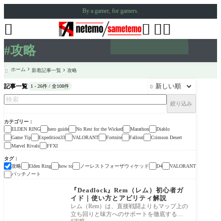
By a gamer, for gamers.




#攻略
ホーム
新着記事一覧
攻略

記事一覧
1 - 26件 / 全108件

絞り込み
カテゴリー
ELDEN RING
hero guide
No Rest for the Wicked
Marathon
Diablo
Game Tip
Expedition33
VALORANT
Fortnite
Fallout
Crimson Desert
Marvel Rivals
FFXI
タグ
攻略
ノーレストフォーザウィケッド
Elden Ring
how to
D4
VALORANT
パッチノート
hero guide
『Deadlock』Rem（レム）初心者ガ
イド｜使い方とアビリティ解説
レム（Rem）は、直接戦闘よりもマップ上の
立ち回りと味方へのサポートを徹底するこ
攻略