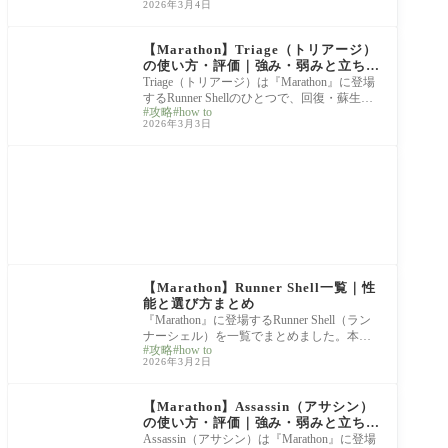
2026年3月4日
シェルです
Marathon
【Marathon】Triage（トリアージ）
の使い方・評価｜強み・弱みと立ち回
り解説
Triage（トリアージ）は『Marathon』に登場
するRunner Shellのひとつで、回復・蘇生・
攻略
how to
シールド管理に特化したサポート型のシェ
2026年3月3日
ルです。単
Marathon
【Marathon】Runner Shell一覧｜性
能と選び方まとめ
『Marathon』に登場するRunner Shell（ラン
ナーシェル）を一覧でまとめました。本ペ
攻略
how to
ージでは、各Shellの特徴・アビリティ構成
2026年3月2日
（Prime／Tactic
Marathon
【Marathon】Assassin（アサシン）
の使い方・評価｜強み・弱みと立ち回
り解説
Assassin（アサシン）は『Marathon』に登場