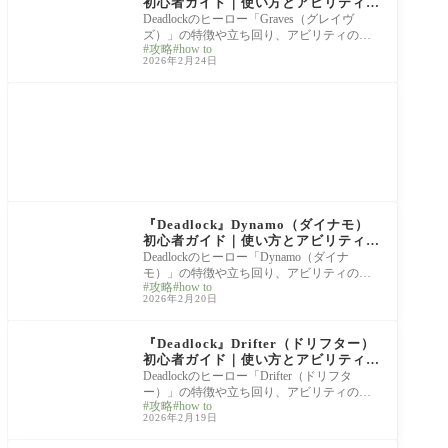
初心者ガイド｜使い方とアビリティ解
説
Deadlockのヒーロー「Graves（グレイヴ
ズ）」の特徴や立ち回り、アビリティの使
攻略
how to
い方を解説します。 Gravesは召喚スキルや
2026年2月24日
拘束アビリティ
hero guide
『Deadlock』Dynamo（ダイナモ）
初心者ガイド｜使い方とアビリティ解
説
Deadlockのヒーロー「Dynamo（ダイナ
モ）」の特徴や立ち回り、アビリティの使
攻略
how to
い方を解説します。 Dynamoは回復・拘束・
2026年2月20日
位置調整といった
hero guide
『Deadlock』Drifter（ドリフター）
初心者ガイド｜使い方とアビリティ解
説
Deadlockのヒーロー「Drifter（ドリフタ
ー）」の特徴や立ち回り、アビリティの使
攻略
how to
い方を解説します。 Drifterは孤立した敵を
2026年2月19日
追跡して確実
hero guide