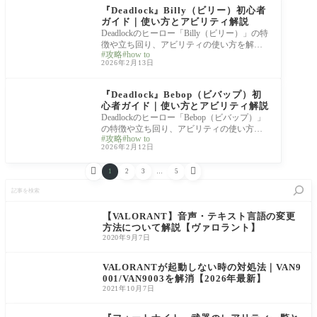
『Deadlock』Billy（ビリー）初心者
ガイド｜使い方とアビリティ解説
Deadlockのヒーロー「Billy（ビリー）」の特
徴や立ち回り、アビリティの使い方を解説
攻略
how to
します。 Billyは高い耐久力と強力なCC（行
2026年2月13日
動妨害）
hero guide
『Deadlock』Bebop（ビバップ）初
心者ガイド｜使い方とアビリティ解説
Deadlockのヒーロー「Bebop（ビバップ）」
の特徴や立ち回り、アビリティの使い方を
攻略
how to
解説します。 Bebopはフックによる引き寄せ
2026年2月12日
と爆弾に


1
2
3
…
5
記
事
を
検
【VALORANT】音声・テキスト言語の変更
索
方法について解説【ヴァロラント】
2020年9月7日
VALORANTが起動しない時の対処法｜VAN9
001/VAN9003を解消【2026年最新】
2021年10月7日