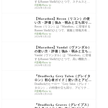
するRunner Shellのひとつで、ステルスと奇
攻略
how to
襲に特化したアグレッシブ型のシェルで
2026年3月2日
す。正面から
Marathon
【Marathon】Recon（リコン）の使
い方・評価｜強み・弱みと立ち回り解
説
Recon（リコン）は『Marathon』に登場する
Runner Shellのひとつで、索敵と情報共有に
攻略
how to
特化したインテリジェンス型のシェルで
2026年3月2日
す。直接的な
Marathon
【Marathon】Vandal（ヴァンダル）
の使い方・評価｜強み・弱みと立ち回
り解説
Vandal（ヴァンダル）は『Marathon』に登場
するRunner Shellのひとつで、高い機動力と
攻略
how to
妨害性能を活かして戦場をかき乱すアグレ
2026年3月2日
ッシブなタ
hero guide
『Deadlock』Grey Talon（グレイタ
ロン）初心者ガイド｜使い方とアビリ
ティ解説
Deadlockのヒーロー「Grey Talon（グレイ・
タロン）」の特徴や立ち回り、アビリティ
攻略
how to
の使い方を解説します。 Grey Talonは高い射
2026年2月25日
程を活かし
hero guide
『Deadlock』Graves（グレイブス）