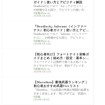
ガイド｜使い方とアビリティ解説
Deadlockのヒーロー「Ivy（アイヴィー）」
の特徴や立ち回り、アビリティの使い方を
攻略
how to
解説します。 IvyはDeadlockの中でも特に多
2026年3月23日
彩なプレイ
hero guide
『Deadlock』Infernus（インファー
ナス）初心者ガイド｜使い方とアビリ
ティ解説
Deadlockのヒーロー「Infernus（インファー
ナス）」の特徴や立ち回り、アビリティの
攻略
how to
使い方を解説します。 Infernusは炎による継
2026年3月13日
続ダメー
Fortnite
【初心者向け】フォートナイト攻略ガ
イドまとめ｜始め方・設定・基本シス
テムを解説
フォートナイトは無料で遊べる人気バトル
ロイヤルゲームですが、初めてプレイする
攻略
how to
人にとっては「何から始めればいいの？」
2026年3月12日
「設定
Marathon
【Marathon】最強武器ランキング｜
初心者おすすめ武器Tierリスト
『Marathon』では武器の性能が戦闘の結果を
大きく左右します。特にPvPでは、武器の火
攻略
力や射程、扱いやすさによって生存率やキ
2026年3月9日
ル性能
Marathon