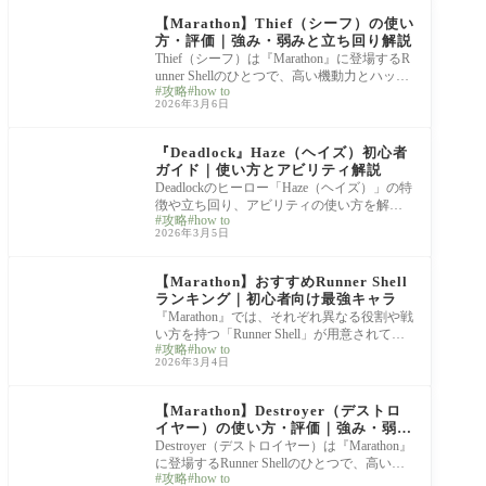
【Marathon】Thief（シーフ）の使い
方・評価｜強み・弱みと立ち回り解説
Thief（シーフ）は『Marathon』に登場するR
unner Shellのひとつで、高い機動力とハッキ
攻略
how to
ング能力を活かした潜入・攪乱型のシェル
2026年3月6日
です。敵
hero guide
『Deadlock』Haze（ヘイズ）初心者
ガイド｜使い方とアビリティ解説
Deadlockのヒーロー「Haze（ヘイズ）」の特
徴や立ち回り、アビリティの使い方を解説
攻略
how to
します。 Hazeはステルスによる奇襲と高い
2026年3月5日
継続火力
Marathon
【Marathon】おすすめRunner Shell
ランキング｜初心者向け最強キャラ
『Marathon』では、それぞれ異なる役割や戦
い方を持つ「Runner Shell」が用意されてお
攻略
how to
り、どのシェルを選ぶかによって立ち回り
2026年3月4日
や戦術が
Marathon
【Marathon】Destroyer（デストロ
イヤー）の使い方・評価｜強み・弱み
と立ち回り解説
Destroyer（デストロイヤー）は『Marathon』
に登場するRunner Shellのひとつで、高い耐
攻略
how to
久力と継続火力を兼ね備えた前線特化型の